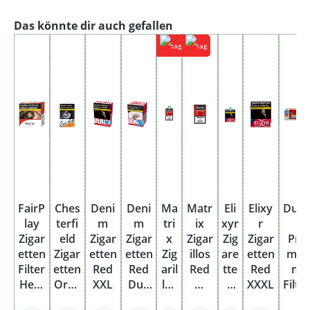
Produktgalerie überspringen
Das könnte dir auch gefallen
FairP
Ches
Deni
Deni
Ma
Matr
Eli
Elixy
Duc
lay
terfi
m
m
tri
ix
xyr
r
l
Zigar
eld
Zigar
Zigar
x
Zigar
Zig
Zigar
Pre
etten
Zigar
etten
etten
Zig
illos
are
etten
miu
Filter
etten
Red
Red
aril
Red
tte
Red
m
Herc
Oran
XXL
Duo
los
M
n
XXXL
Filte
ules
ge
Pack
Re
mit
Re
hüls