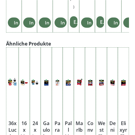
)
Einzelheiten
Einzelheiten
In den Warenkorb
In den Warenkorb
In den Warenkorb
In den Warenkorb
In den Warenkorb
In den W
In
Produktgalerie überspringen
Ähnliche Produkte
36x
16
24
Ga
Pa
Pal
Ma
Co
We
De
Eli
Luc
x
x
ulo
ra
l
rlb
nv
st
ni
xyr