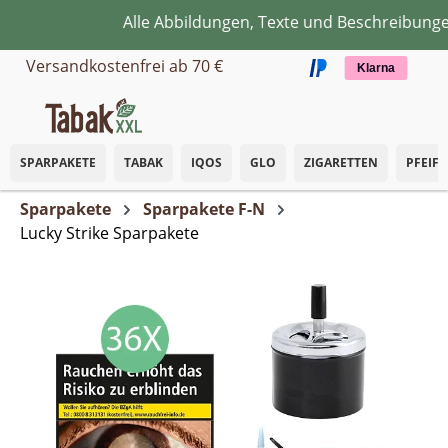
Alle Abbildungen, Texte und Beschreibungen 
Zum Hauptinhalt springen
Versandkostenfrei ab 70 €
Klarna
SPARPAKETE
TABAK
IQOS
GLO
ZIGARETTEN
PFEIF
Sparpakete
Sparpakete F-N
Lucky Strike Sparpakete