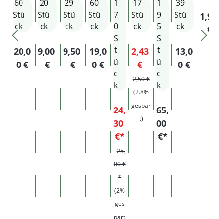
60
20
29
60
1
17
1
39
Origi
5XL
d
Filter
d
en
nal
M
XX
Rot
Stü
Stü
Stü
Stü
7
Stü
9
Stü
Regu
1,9
Pack
Sta
XL
200e
ck
ck
ck
ck
0
ck
5
ck
€
ng
Sta
r
S
S
e
ng
Pack
t
t
Regulärer Preis:
Regulärer Preis:
Regulärer Preis:
Regulärer Preis:
Verkaufspreis:
Regulärer 
20,0
9,00
9,50
19,0
2,43
13,0
mit
e
ung
ü
ü
Regulärer Preis:
0 €
€
€
0 €
€
0 €
Filt
c
c
er
2,50 €
k
k
(2.8%
gespar
24,
65,
t)
30
00
€*
€*
25,
00 €
*
(2%
ges
part