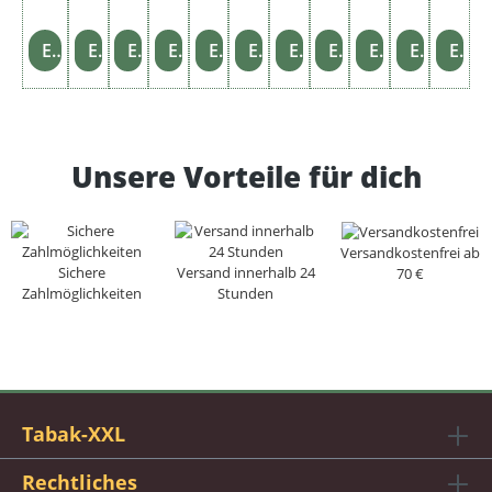
eue
rze
Einzelheiten
Einzelheiten
Einzelheiten
Einzelheiten
Einzelheiten
Einzelheiten
Einzelheiten
Einzelheiten
Einzelheiten
Einzelheiten
Einzelheiten
ug
+
1x
Asc
hen
Unsere Vorteile für dich
bec
her
Versandkostenfrei ab
Sichere
Versand innerhalb 24
70 €
Zahlmöglichkeiten
Stunden
Tabak-XXL
Rechtliches