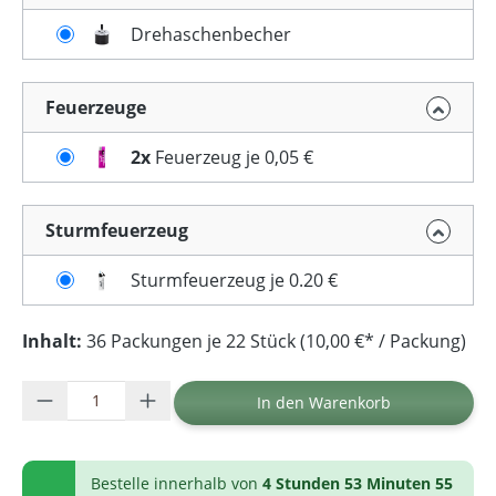
Drehaschenbecher
Feuerzeuge
2x
Feuerzeug je 0,05 €
Sturmfeuerzeug
Sturmfeuerzeug je 0.20 €
Inhalt:
36 Packungen je 22 Stück (10,00 €* / Packung)
Produkt Anzahl: Gib den gewünschten Wer
In den Warenkorb
Bestelle innerhalb von
4 Stunden 53 Minuten 55