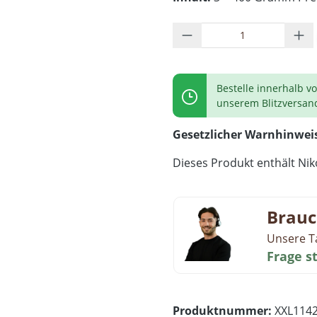
Produkt Anzahl: G
Bestelle innerhalb v
unserem Blitzversan
Gesetzlicher Warnhinwei
Dieses Produkt enthält Niko
Brauc
Unsere T
Frage s
Produktnummer:
XXL114