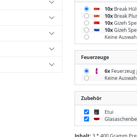
10x
Break Hüls
10x
Break Plus
10x
Gizeh Spec
10x
Gizeh Spec
Keine Auswah
Feuerzeuge
6x
Feuerzeug j
Keine Auswah
Zubehör
Etui
Glasaschenbe
Inhalt:
3 * 400 Gramm Preis