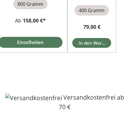
800 Gramm
400 Gramm
Ab
158,00 €*
Regulärer Preis:
79,00 €
Einzelheiten
In den Warenkorb
Versandkostenfrei ab
70 €