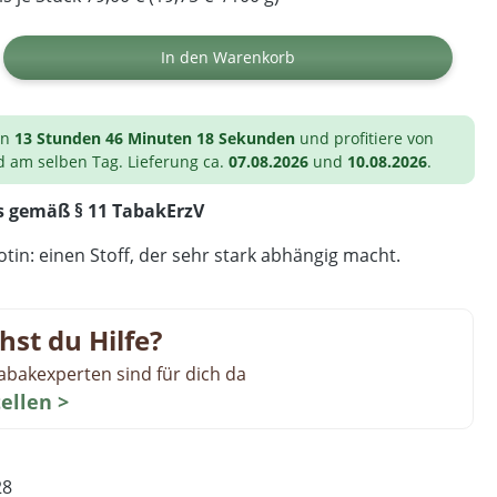
ib den gewünschten Wert ein oder benutz
In den Warenkorb
on
13 Stunden 46 Minuten 17 Sekunden
und profitiere von
d am selben Tag. Lieferung ca.
07.08.2026
und
10.08.2026
.
s gemäß § 11 TabakErzV
tin: einen Stoff, der sehr stark abhängig macht.
hst du Hilfe?
abakexperten sind für dich da
tellen >
28