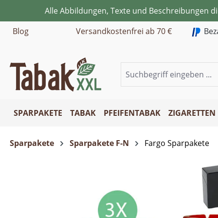
Alle Abbildungen, Texte und Beschreibungen d
m Hauptinhalt springen
Zur Suche springen
Zur Hauptnavigation springen
Blog
Versandkostenfrei ab 70 €
Bez
SPARPAKETE
TABAK
PFEIFENTABAK
ZIGARETTEN
Sparpakete
Sparpakete F-N
Fargo Sparpakete