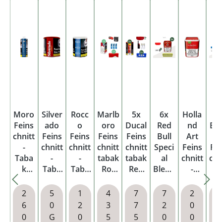
e
n)
Moro
Silver
Rocc
Marlb
5x
6x
Holla
6
Feins
ado
o
oro
Ducal
Red
nd
Bu
chnitt
Feins
Feins
Feins
Feins
Bull
Art
l
-
chnitt
chnitt
chnitt
chnitt
Speci
Feins
Fe
Taba
-
-
tabak
tabak
al
chnitt
chn
k
Taba
Taba
Rot
Red
Blend
-
-
Premi
k
k
XL 3x
Dose
Feins
Taba
Ta
um
Wide
Blau
Dose
mit
chnitt
k
2
5
1
4
7
7
2
Blau
Cut
Dose
mit
1000
-
Amer
Bl
6
0
2
3
7
2
0
Dose
Red
1000
Filter
Taba
ican
Do
0
G
0
5
5
0
0