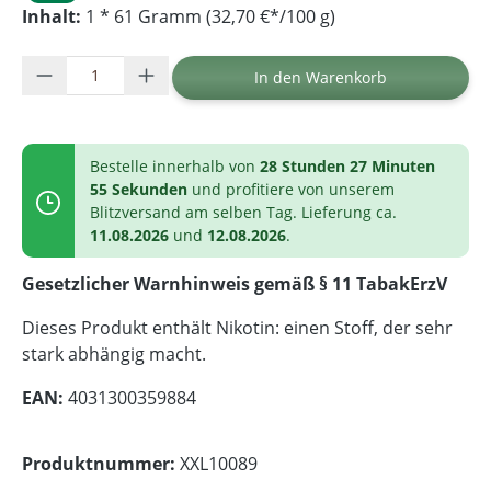
Inhalt:
1 * 61 Gramm (32,70 €*/100 g)
Produkt Anzahl: Gib den gewünschten Wer
In den Warenkorb
Bestelle innerhalb von
28 Stunden 27 Minuten
55 Sekunden
und profitiere von unserem
Blitzversand am selben Tag. Lieferung ca.
11.08.2026
und
12.08.2026
.
Gesetzlicher Warnhinweis gemäß § 11 TabakErzV
Dieses Produkt enthält Nikotin: einen Stoff, der sehr
stark abhängig macht.
EAN:
4031300359884
Produktnummer:
XXL10089