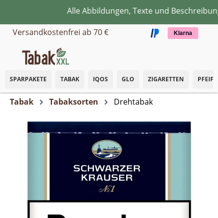
Alle Abbildungen, Texte und Beschreibunge
Zum Hauptinhalt springen
Versandkostenfrei ab 70 €
Klarna
SPARPAKETE
TABAK
IQOS
GLO
ZIGARETTEN
PFEIF
Tabak
Tabaksorten
Drehtabak