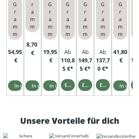
L
Dose
King
hülse
k
Blend
m
G
r
G
G
G
G
G
Size
n und
Dose
Rot
wä
r
a
r
r
r
r
r
r
Filter
Glasa
mit
Dose
ba
a
m
a
a
a
a
a
hülse
schen
wähl
Hü
m
m
m
m
m
m
m
n und
bech
baren
n 
m
m
m
m
m
m
Etui
er
Hülse
St
n und
mf
Regulärer Preis:
8,70
Glasa
er
Regulärer Preis:
Regulärer Preis:
Regulärer 
54,95
19,95
Ab
Ab
Ab
41,80
A
€
schen
€
€
110,8
149,7
137,7
€
13
bech
5 €*
5 €*
0 €*
0 
er
Einzelheiten
Einzelheiten
Einzelheiten
Einz
In den Warenkorb
In den Warenkorb
In den Warenkorb
In den 
Unsere Vorteile für dich