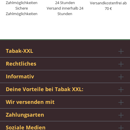
Versandkostenfrei ab
Sichere
Versand innerhalb 24
70 €
Zahlmöglichkeiten
Stunden
Tabak-XXL
Rechtliches
Informativ
Deine Vorteile bei Tabak XXL:
Wir versenden mit
Zahlungsarten
Soziale Medien