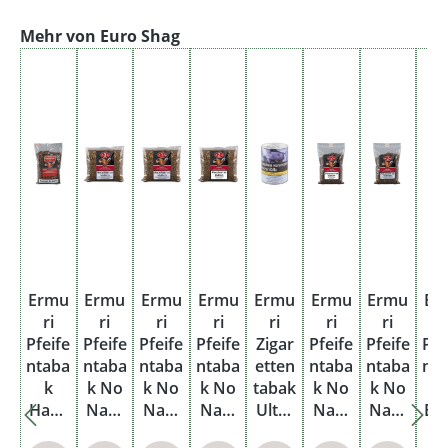
Produktgalerie überspringen
Mehr von Euro Shag
Ermu
Ermu
Ermu
Ermu
Ermu
Ermu
Ermu
Er
ri
ri
ri
ri
ri
ri
ri
r
Pfeife
Pfeife
Pfeife
Pfeife
Zigar
Pfeife
Pfeife
Pfe
ntaba
ntaba
ntaba
ntaba
etten
ntaba
ntaba
nt
k
k No
k No
k No
tabak
k No
k No
Haus
Nam
Nam
Nam
Ultra
Nam
Nam
Er
mark
e No.
e No.
e No.
Dose
e No.
e No.
r