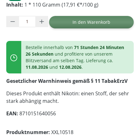
Inhalt:
1 * 110 Gramm (17,91 €*/100 g)
Produkt Anzahl: Gib den gewünschten Wer
In den Warenkorb
Bestelle innerhalb von
71 Stunden 24 Minuten
26 Sekunden
und profitiere von unserem
Blitzversand am selben Tag. Lieferung ca.
11.08.2026
und
12.08.2026
.
Gesetzlicher Warnhinweis gemäß § 11 TabakErzV
Dieses Produkt enthält Nikotin: einen Stoff, der sehr
stark abhängig macht.
EAN:
8710151640056
Produktnummer:
XXL10518