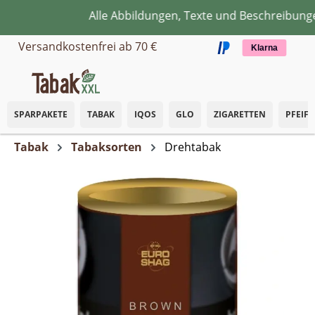
Alle Abbildungen, Texte und Beschreibungen 
Zum Hauptinhalt springen
Versandkostenfrei ab 70 €
Klarna
SPARPAKETE
TABAK
IQOS
GLO
ZIGARETTEN
PFEIF
Tabak
Tabaksorten
Drehtabak