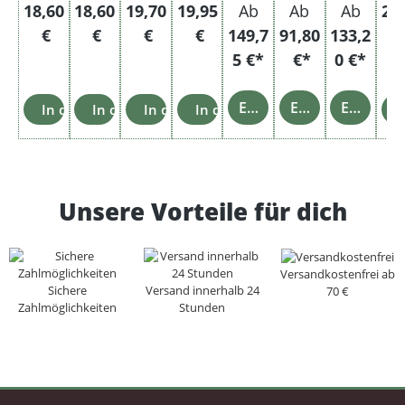
er
g
Regulärer Preis:
Regulärer Preis:
Regulärer Preis:
Regulärer Preis:
Reg
18,60
18,60
19,70
19,95
Ab
Ab
Ab
24
€
€
€
€
149,7
91,80
133,2
5 €*
€*
0 €*
Einzelheiten
Einzelheiten
Einzelheiten
In den Warenkorb
In den Warenkorb
In den Warenkorb
In den Warenkorb
Unsere Vorteile für dich
Versandkostenfrei ab
Sichere
Versand innerhalb 24
70 €
Zahlmöglichkeiten
Stunden