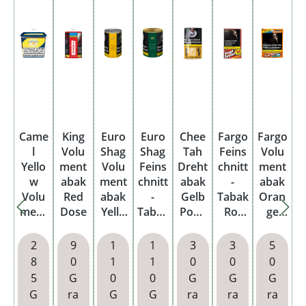
Came
King
Euro
Euro
Chee
Fargo
Fargo
l
Volu
Shag
Shag
Tah
Feins
Volu
Yello
ment
Volu
Feins
Dreht
chnitt
ment
w
abak
ment
chnitt
abak
-
abak
Volu
Red
abak
-
Gelb
Tabak
Oran
ment
Dose
Yello
Tabak
Pouc
Rot
ge
abak
w
Classi
h
Stopf-
Stopf-
6XL
Dose
c
Beute
Tüte
2
9
1
1
3
3
5
Eimer
Gree
l
8
0
1
1
0
0
0
n
5
G
0
0
G
G
G
Dose
G
ra
G
G
ra
ra
ra