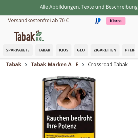
Alle Abbildungen, Texte und Beschreibungen
Zum Hauptinhalt springen
Versandkostenfrei ab 70 €
Klarna
SPARPAKETE
TABAK
IQOS
GLO
ZIGARETTEN
PFEIF
Tabak
Tabak-Marken A - E
Crossroad Tabak