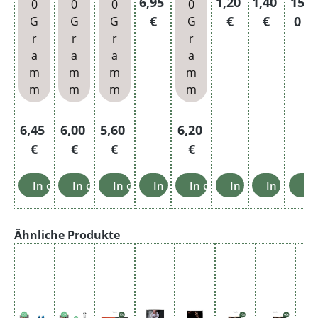
Regulärer Preis:
Regulärer Preis:
Regulärer P
Regu
6,95
1,20
1,40
15,4
0
0
0
0
h
Box
g
€
€
€
0 €
G
G
G
G
r
r
r
r
a
a
a
a
m
m
m
m
m
m
m
m
Regulärer Preis:
Regulärer Preis:
Regulärer Preis:
Regulärer Preis:
6,45
6,00
5,60
6,20
€
€
€
€
In den Warenkorb
In den Warenkorb
In den Warenkorb
In den Warenkorb
In den Warenkorb
In den Warenkor
In den W
In
Produktgalerie überspringen
Ähnliche Produkte