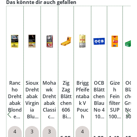
Produktgalerie überspringen
Das könnte dir auch gefallen
Ranc
Sioux
Moha
Zig
Brigg
OCB
Gize
OCB
ho
Dreht
wk
Zag
Pfeife
Blätt
h
Blätt
Dreht
abak
Dreht
Blätt
ntaba
chen
Fein
chen
abak
Virgin
abak
chen
k V
Blau
filter
Grün
Blond
ia
Classi
606
Pouc
No 4
SUP
No 8
e
Blue
c
Bis
h
100
100 x
50 x
Shag
Pouc
Blend
25 x
Blatt
8
50
Pouc
h
Rot
50
Gum
mm
Blatt
4
3
3
4
h
Pouc
Blatt
mizu
Box