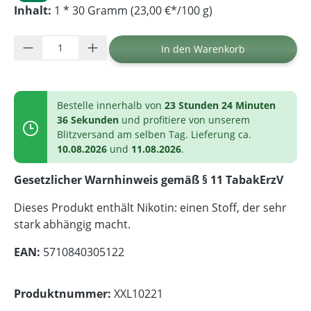
Inhalt:
1 * 30 Gramm (23,00 €*/100 g)
Produkt Anzahl: Gib den gewünschten Wer
In den Warenkorb
Bestelle innerhalb von
23 Stunden 24 Minuten
36 Sekunden
und profitiere von unserem
Blitzversand am selben Tag. Lieferung ca.
10.08.2026
und
11.08.2026
.
Gesetzlicher Warnhinweis gemäß § 11 TabakErzV
Dieses Produkt enthält Nikotin: einen Stoff, der sehr
stark abhängig macht.
EAN:
5710840305122
Produktnummer:
XXL10221