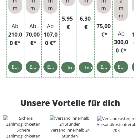
m
m
m
m
m
m
a
hen
Blä
m
m
m
m
m
h
m
Regulärer Preis:
Regulärer Preis:
5,95
6,30
Ab
Ab
Ab
75,00
A
€
€
Ab
210,0
70,00
107,0
€*
13
300,0
0 €*
€*
0 €*
0 
0 €*
Einzelheiten
Einzelheiten
Einzelheiten
Einzelheiten
Einzelheiten
Einz
In den Warenkorb
In den Warenkorb
Unsere Vorteile für dich
Versandkostenfrei ab
Sichere
Versand innerhalb 24
70 €
Zahlmöglichkeiten
Stunden