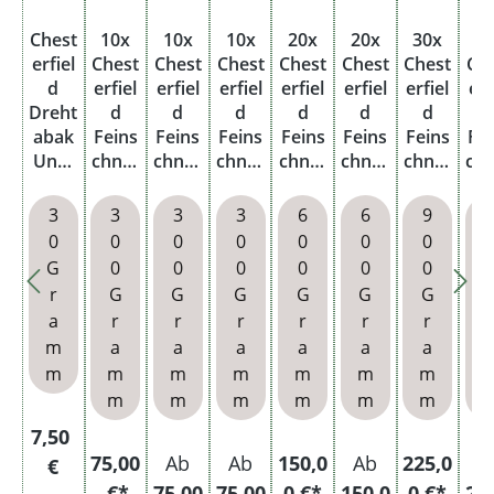
Chest
10x
10x
10x
20x
20x
30x
3
erfiel
Chest
Chest
Chest
Chest
Chest
Chest
Ch
d
erfiel
erfiel
erfiel
erfiel
erfiel
erfiel
erf
Dreht
d
d
d
d
d
d
abak
Feins
Feins
Feins
Feins
Feins
Feins
Fe
Unpl
chnitt
chnitt
chnitt
chnitt
chnitt
chnitt
chn
ugge
tabak
tabak
tabak
tabak
tabak
tabak
ta
d Red
Red
Red
Red
Red
Red
Red
R
3
3
3
3
6
6
9
Pouc
Pouc
Pouc
Pouc
Pouc
Pouc
Pouc
Po
0
0
0
0
0
0
0
h
h
h mit
h mit
h
h mit
h
h 
G
0
0
0
0
0
0
Feuer
Gizeh
Gizeh
Gi
r
G
G
G
G
G
G
zeug
Slim
Blättc
Blä
a
r
r
r
r
r
r
r
Filter
hen
h
m
a
a
a
a
a
a
m
m
m
m
m
m
m
m
m
m
m
m
m
Regulärer Preis:
7,50
75,00
Ab
Ab
150,0
Ab
225,0
A
€
€*
75,00
75,00
0 €*
150,0
0 €*
22