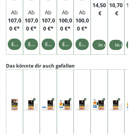
Regulärer Preis:
Regulärer 
Reg
14,50
10,70
10
Ab
Ab
Ab
Ab
Ab
€
€
107,0
107,0
107,0
100,0
100,0
0 €*
0 €*
0 €*
0 €*
0 €*
Einzelheiten
Einzelheiten
Einzelheiten
Einzelheiten
Einzelheiten
In den Warenko
In den 
Produktgalerie überspringen
Das könnte dir auch gefallen