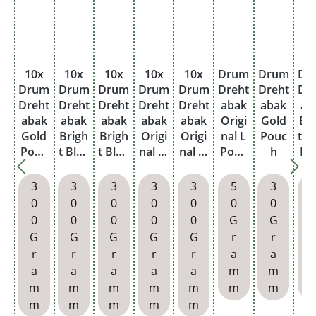
10x
10x
10x
10x
10x
Drum
Drum
Dr
Drum
Drum
Drum
Drum
Drum
Dreht
Dreht
Dr
Dreht
Dreht
Dreht
Dreht
Dreht
abak
abak
ab
abak
abak
abak
abak
abak
Origi
Gold
Br
Gold
Brigh
Brigh
Origi
Origi
nal L
Pouc
t B
Pouc
t Blue
t Blue
nal M
nal M
Pouc
h
Po
h mit
Pouc
Pouc
Pouc
Pouc
h
Feuer
h mit
h
h mit
h
3
3
3
3
3
5
3
zeuge
Feuer
Feuer
0
0
0
0
0
0
0
n
zeuge
zeuge
0
0
0
0
0
G
G
n
n
G
G
G
G
G
r
r
r
r
r
r
r
r
a
a
a
a
a
a
a
m
m
m
m
m
m
m
m
m
m
m
m
m
m