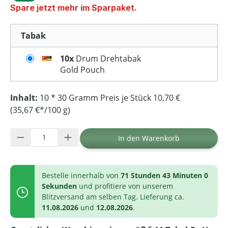
Spare jetzt mehr im Sparpaket.
Tabak
10x
Drum Drehtabak
Gold Pouch
Inhalt:
10 * 30 Gramm Preis je Stück 10,70 €
(35,67 €*/100 g)
Produkt Anzahl: Gib den gewünschten Wer
In den Warenkorb
Bestelle innerhalb von
71 Stunden 43 Minuten 0
Sekunden
und profitiere von unserem
Blitzversand am selben Tag. Lieferung ca.
11.08.2026
und
12.08.2026
.