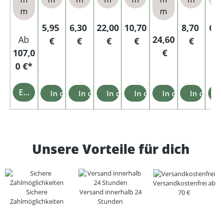
m
m
Regulärer Preis:
Regulärer Preis:
Regulärer Preis:
Regulärer Preis:
Regulärer
Re
5,95
6,30
22,00
10,70
8,70
6,
Regulärer Preis:
Ab
24,60
€
€
€
€
€
107,0
€
0 €*
Einzelheiten
In den Warenkorb
In den Warenkorb
In den Warenkorb
In den Warenkorb
In den Warenko
In den 
Unsere Vorteile für dich
Versandkostenfrei ab
Sichere
Versand innerhalb 24
70 €
Zahlmöglichkeiten
Stunden