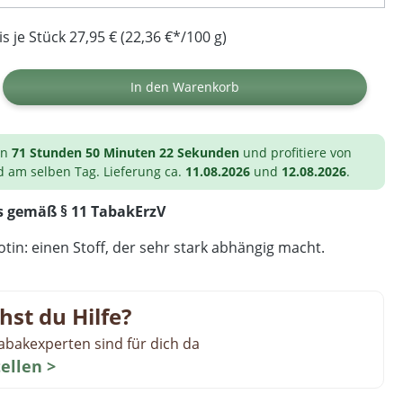
 je Stück 27,95 € (22,36 €*/100 g)
ib den gewünschten Wert ein oder benutz
In den Warenkorb
on
71 Stunden 50 Minuten 22 Sekunden
und profitiere von
d am selben Tag. Lieferung ca.
11.08.2026
und
12.08.2026
.
s gemäß § 11 TabakErzV
tin: einen Stoff, der sehr stark abhängig macht.
hst du Hilfe?
abakexperten sind für dich da
tellen >