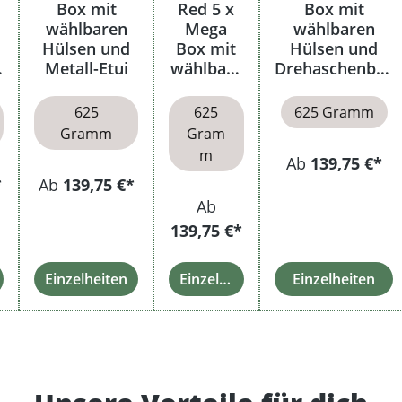
Box mit
Red 5 x
Box mit
wählbaren
Mega
wählbaren
Hülsen und
Box mit
Hülsen und
Metall-Etui
wählbare
Drehaschenbec
n Hülsen
her
625
625
625 Gramm
Gramm
Gram
m
Ab
139,75 €*
*
Ab
139,75 €*
Ab
139,75 €*
Einzelheiten
Einzelheiten
Einzelheiten