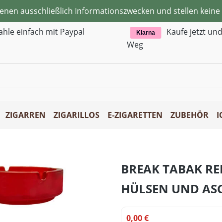
ienen ausschließlich Informationszwecken und stellen kei
ahle einfach mit Paypal
Kaufe jetzt un
Klarna
Weg
ZIGARREN
ZIGARILLOS
E-ZIGARETTEN
ZUBEHÖR
I
BREAK TABAK RE
HÜLSEN UND AS
0,00 €