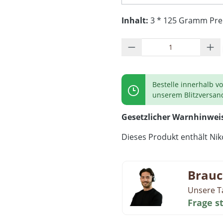
Inhalt:
3 * 125 Gramm Preis
Produkt Anzahl: G
Bestelle innerhalb v
unserem Blitzversan
Gesetzlicher Warnhinwei
Dieses Produkt enthält Niko
Brauc
Unsere T
Frage s