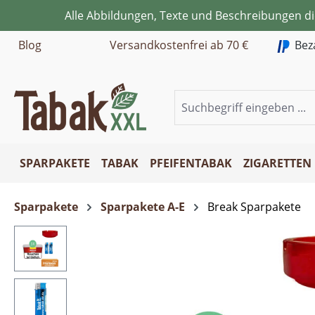
Alle Abbildungen, Texte und Beschreibungen d
m Hauptinhalt springen
Zur Suche springen
Zur Hauptnavigation springen
Blog
Versandkostenfrei ab 70 €
Bez
SPARPAKETE
TABAK
PFEIFENTABAK
ZIGARETTEN
Sparpakete
Sparpakete A-E
Break Sparpakete