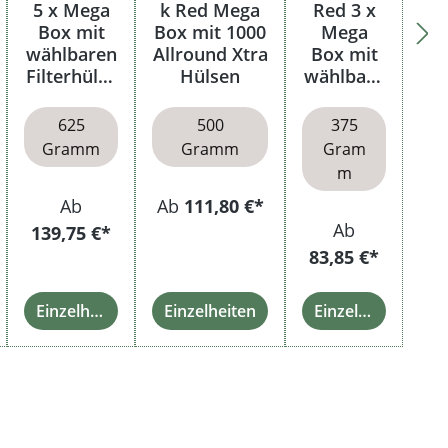
5 x Mega
k Red Mega
Red 3 x
Box mit
Box mit 1000
Mega
wählbaren
Allround Xtra
Box mit
Filterhülse
Hülsen
wählbare
n
n Hülsen
625
500
375
Gramm
Gramm
Gram
m
Ab
Ab
111,80 €*
Ab
139,75 €*
83,85 €*
Einzelheiten
Einzelheiten
Einzelheiten