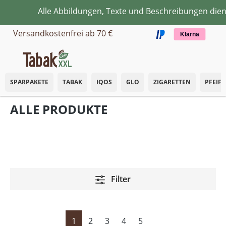
Alle Abbildungen, Texte und Beschreibungen dienen a
Zum Hauptinhalt springen
Versandkostenfrei ab 70 €
Klarna
SPARPAKETE
TABAK
IQOS
GLO
ZIGARETTEN
PFEIF
ALLE PRODUKTE
Filter
Seite
Seite
Seite
Seite
Seite
1
2
3
4
5