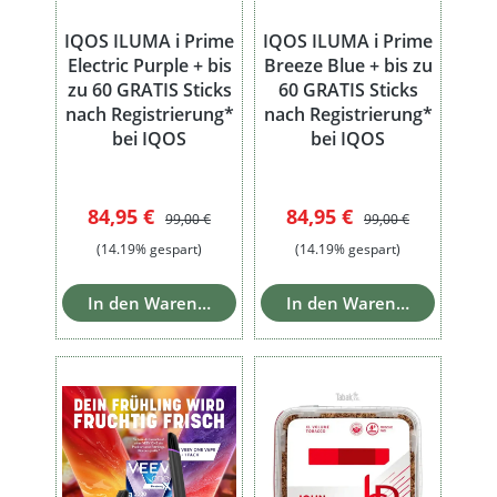
IQOS ILUMA i Prime
IQOS ILUMA i Prime
Electric Purple + bis
Breeze Blue + bis zu
zu 60 GRATIS Sticks
60 GRATIS Sticks
nach Registrierung*
nach Registrierung*
bei IQOS
bei IQOS
Verkaufspreis:
Regulärer Preis:
Verkaufspreis:
Regulärer Preis:
84,95 €
84,95 €
99,00 €
99,00 €
(14.19% gespart)
(14.19% gespart)
In den Warenkorb
In den Warenkorb