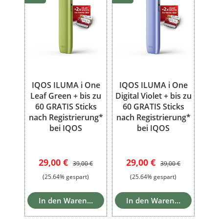
IQOS ILUMA i One
IQOS ILUMA i One
Leaf Green + bis zu
Digital Violet + bis zu
60 GRATIS Sticks
60 GRATIS Sticks
nach Registrierung*
nach Registrierung*
bei IQOS
bei IQOS
Verkaufspreis:
Regulärer Preis:
Verkaufspreis:
Regulärer Preis:
29,00 €
29,00 €
39,00 €
39,00 €
(25.64% gespart)
(25.64% gespart)
In den Warenkorb
In den Warenkorb