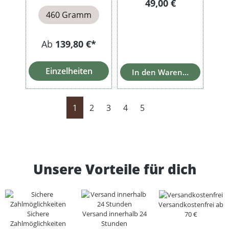
Regulärer Preis:
49,00 €
460 Gramm
Ab
139,80 €*
Einzelheiten
In den Warenkorb
Seite
Seite
Seite
Seite
Seite
1
2
3
4
5
Unsere Vorteile für dich
Versandkostenfrei ab
Sichere
Versand innerhalb 24
70 €
Zahlmöglichkeiten
Stunden