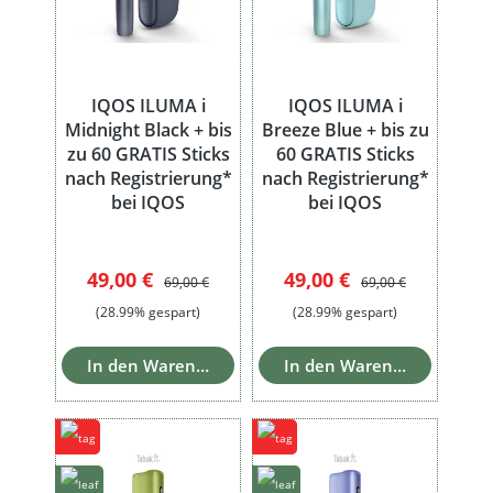
IQOS ILUMA i
IQOS ILUMA i
Midnight Black + bis
Breeze Blue + bis zu
zu 60 GRATIS Sticks
60 GRATIS Sticks
nach Registrierung*
nach Registrierung*
bei IQOS
bei IQOS
Verkaufspreis:
Regulärer Preis:
Verkaufspreis:
Regulärer Preis:
49,00 €
49,00 €
69,00 €
69,00 €
(28.99% gespart)
(28.99% gespart)
In den Warenkorb
In den Warenkorb