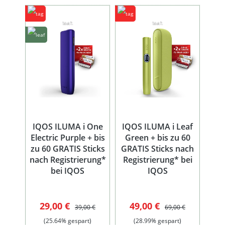
IQOS ILUMA i One
IQOS ILUMA i Leaf
Electric Purple + bis
Green + bis zu 60
zu 60 GRATIS Sticks
GRATIS Sticks nach
nach Registrierung*
Registrierung* bei
bei IQOS
IQOS
Verkaufspreis:
Regulärer Preis:
Verkaufspreis:
Regulärer Preis:
29,00 €
49,00 €
39,00 €
69,00 €
(25.64% gespart)
(28.99% gespart)