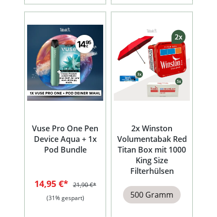
Vuse Pro One Pen
2x Winston
Device Aqua + 1x
Volumentabak Red
Pod Bundle
Titan Box mit 1000
King Size
Filterhülsen
14,95 €*
21,90 €*
500 Gramm
(31% gespart)