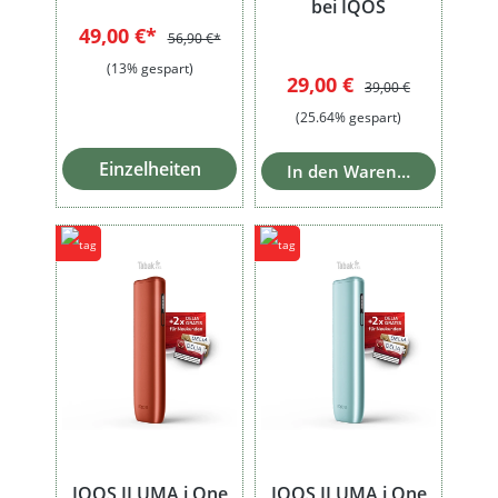
bei IQOS
49,00 €*
56,90 €*
(13% gespart)
Verkaufspreis:
Regulärer Preis:
29,00 €
39,00 €
(25.64% gespart)
Einzelheiten
In den Warenkorb
IQOS ILUMA i One
IQOS ILUMA i One