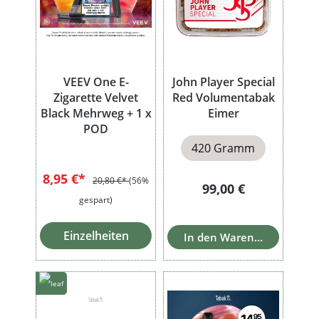
VEEV One E-
John Player Special
Zigarette Velvet
Red Volumentabak
Black Mehrweg + 1 x
Eimer
POD
420 Gramm
8,95 €*
20,80 €*
(56%
Regulärer Preis:
99,00 €
gespart)
Einzelheiten
In den Warenkorb