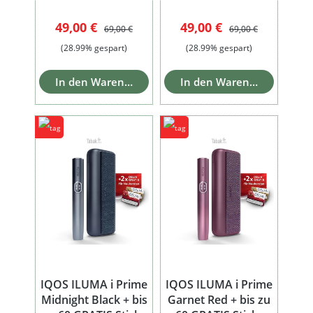
Verkaufspreis:
Regulärer Preis:
Verkaufspreis:
Regulärer Preis:
49,00 €
49,00 €
69,00 €
69,00 €
(28.99% gespart)
(28.99% gespart)
In den Warenkorb
In den Warenkorb
IQOS ILUMA i Prime
IQOS ILUMA i Prime
Midnight Black + bis
Garnet Red + bis zu