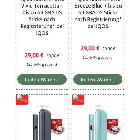
Vivid Terracotta +
Breeze Blue + bis zu
bis zu 60 GRATIS
60 GRATIS Sticks
Sticks nach
nach Registrierung*
Registrierung* bei
bei IQOS
IQOS
Verkaufspreis:
Regulärer Preis:
29,00 €
39,00 €
Verkaufspreis:
Regulärer Preis:
29,00 €
39,00 €
(25.64% gespart)
(25.64% gespart)
In den Warenkorb
In den Warenkorb