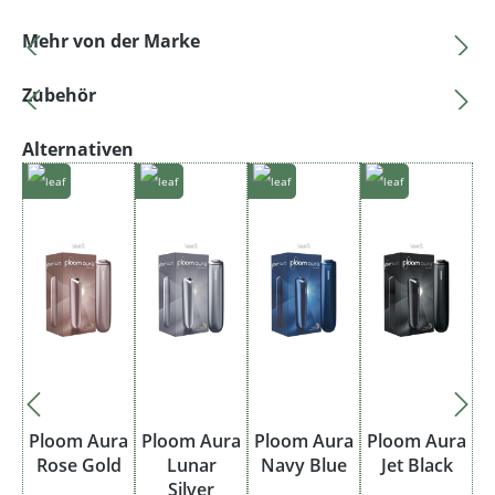
Produktgalerie überspringen
Mehr von der Marke
Produktgalerie überspringen
Zubehör
Produktgalerie überspringen
Alternativen
Ploom Aura
Ploom Aura
Ploom Aura
Ploom Aura
Rose Gold
Lunar
Navy Blue
Jet Black
Silver