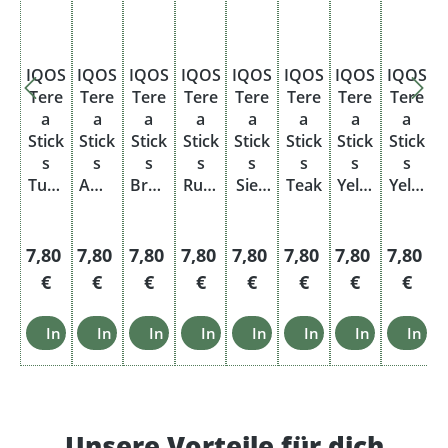
IQOS
IQOS
IQOS
IQOS
IQOS
IQOS
IQOS
IQOS
Tere
Tere
Tere
Tere
Tere
Tere
Tere
Tere
a
a
a
a
a
a
a
a
Stick
Stick
Stick
Stick
Stick
Stick
Stick
Stick
s
s
s
s
s
s
s
s
Turq
Amb
Bron
Russ
Sien
Teak
Yello
Yello
uois
er
ze
et
na
w
w
e
Gree
n
Regulärer Preis:
Regulärer Preis:
Regulärer Preis:
Regulärer Preis:
Regulärer Preis:
Regulärer Preis:
Regulärer Pre
Regulär
7,80
7,80
7,80
7,80
7,80
7,80
7,80
7,80
€
€
€
€
€
€
€
€
In den Warenkorb
In den Warenkorb
In den Warenkorb
In den Warenkorb
In den Warenkorb
In den Warenkorb
In den Ware
In d
Unsere Vorteile für dich