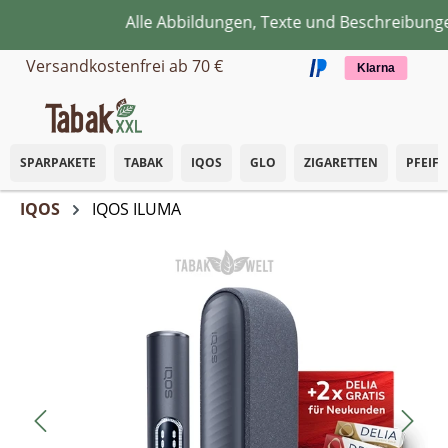
Alle Abbildungen, Texte und Beschreibungen
Zum Hauptinhalt springen
Versandkostenfrei ab 70 €
Klarna
SPARPAKETE
TABAK
IQOS
GLO
ZIGARETTEN
PFEIF
IQOS
IQOS ILUMA