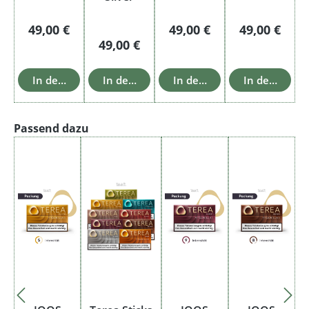
Regulärer Preis:
Regulärer Preis:
Regulärer Pr
49,00 €
49,00 €
49,00 €
Regulärer Preis:
49,00 €
In den Warenkorb
In den Warenkorb
In den Warenkorb
In den Ware
Produktgalerie überspringen
Passend dazu