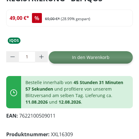
%
49,00 €*
69,00 €*
(28.99% gespart)
IQOS
Produkt Anzahl: Gib den gewünschten Wer
In den Warenkorb
Bestelle innerhalb von
45 Stunden 31 Minuten
57 Sekunden
und profitiere von unserem
Blitzversand am selben Tag. Lieferung ca.
11.08.2026
und
12.08.2026
.
EAN:
7622100509011
Produktnummer:
XXL16309