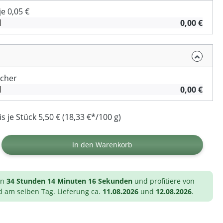
e 0,05 €
l
0,00 €
cher
l
0,00 €
 je Stück 5,50 € (18,33 €*/100 g)
ib den gewünschten Wert ein oder benutz
In den Warenkorb
on
34 Stunden 14 Minuten 15 Sekunden
und profitiere von
d am selben Tag. Lieferung ca.
11.08.2026
und
12.08.2026
.