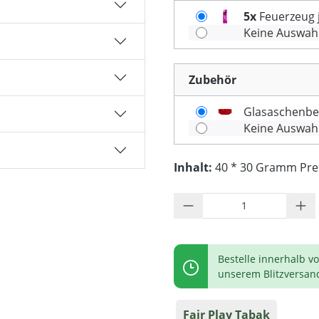
5x
Feuerzeug j
Keine Auswah
Zubehör
Glasaschenbe
Keine Auswah
Inhalt:
40 * 30 Gramm Preis
Produkt Anzahl: G
Bestelle innerhalb v
unserem Blitzversan
Fair Play Tabak