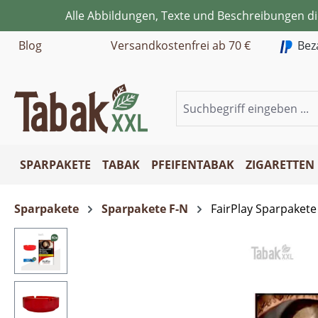
Alle Abbildungen, Texte und Beschreibungen d
m Hauptinhalt springen
Zur Suche springen
Zur Hauptnavigation springen
Blog
Versandkostenfrei ab 70 €
Bez
SPARPAKETE
TABAK
PFEIFENTABAK
ZIGARETTEN
Sparpakete
Sparpakete F-N
FairPlay Sparpakete