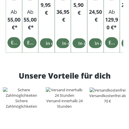
Regulärer Preis:
Regulärer Preis:
Reg
9,95
5,90
22
Regulärer Preis:
Regulärer Preis:
Ab
Ab
36,95
24,50
Ab
€
€
55,00
55,00
€
€
129,9
€*
€*
0 €*
Einzelheiten
Einzelheiten
Einzelheiten
In den Warenkorb
In den Warenkorb
In den Warenkorb
In den Warenko
Unsere Vorteile für dich
Versandkostenfrei ab
Sichere
Versand innerhalb 24
70 €
Zahlmöglichkeiten
Stunden