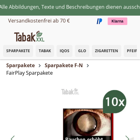
e Abbildungen, Texte und Beschreibungen dienen ausschlie
Zum Hauptinhalt springen
Versandkostenfrei ab 70 €
Klarna
SPARPAKETE
TABAK
IQOS
GLO
ZIGARETTEN
PFEIF
Sparpakete
Sparpakete F-N
FairPlay Sparpakete