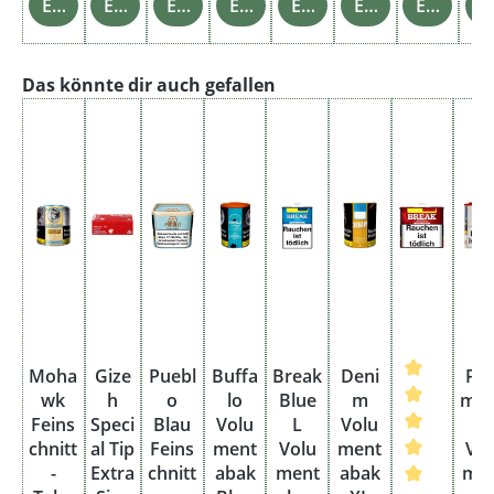
Einzelheiten
Einzelheiten
Einzelheiten
Einzelheiten
Einzelheiten
Einzelheiten
Einzelheiten
Einz
Produktgalerie überspringen
Das könnte dir auch gefallen
Moha
Gize
Puebl
Buffa
Break
Deni
Pa
wk
h
o
lo
Blue
m
mo
Feins
Speci
Blau
Volu
L
Volu
t
chnitt
al Tip
Feins
ment
Volu
ment
Vol
-
Extra
chnitt
abak
ment
abak
me