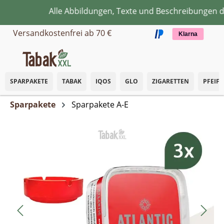
Alle Abbildungen, Texte und Beschreibungen die
Zum Hauptinhalt springen
Versandkostenfrei ab 70 €
Klarna
SPARPAKETE
TABAK
IQOS
GLO
ZIGARETTEN
PFEIF
Sparpakete
Sparpakete A-E