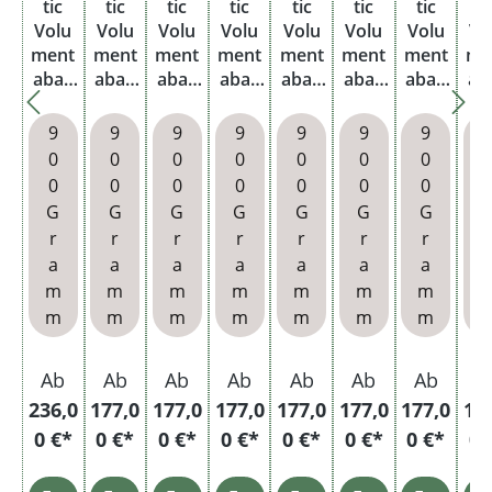
tic
tic
tic
tic
tic
tic
tic
ti
Volu
Volu
Volu
Volu
Volu
Volu
Volu
Vo
ment
ment
ment
ment
ment
ment
ment
me
abak
abak
abak
abak
abak
abak
abak
ab
Red
Red
Red
Red
Red
Red
Red
R
Mega
Mega
Mega
Mega
Mega
Mega
Mega
Me
9
9
9
9
9
9
9
box
box
box
box
box
box
box
b
0
0
0
0
0
0
0
mit
mit
mit
mit
mit
mit
m
0
0
0
0
0
0
0
wähl
2000
2000
2000
2000
2000
20
G
G
G
G
G
G
G
baren
Hülse
Plus
Full
Full
King
Hü
r
r
r
r
r
r
r
r
Filter
n und
Hülse
Flavo
Flavo
Size
n 
a
a
a
a
a
a
a
hülse
Etui
n und
r
r
Hülse
Et
m
m
m
m
m
m
m
n und
Etui
Extra
Extra
n und
m
m
m
m
m
m
m
Roule
Hülse
Hülse
Dreh
tte
n und
n
asche
Asch
Etui
nbec
Ab
Ab
Ab
Ab
Ab
Ab
Ab
A
enbe
her
236,0
177,0
177,0
177,0
177,0
177,0
177,0
17
cher
0 €*
0 €*
0 €*
0 €*
0 €*
0 €*
0 €*
0 