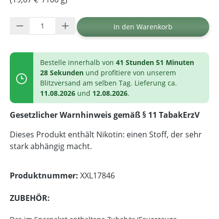
Produkt Anzahl: Gib den gewünschten Wer
In den Warenkorb
Bestelle innerhalb von
41 Stunden 51 Minuten
27 Sekunden
und profitiere von unserem
Blitzversand am selben Tag. Lieferung ca.
11.08.2026
und
12.08.2026
.
Gesetzlicher Warnhinweis gemäß § 11 TabakErzV
Dieses Produkt enthält Nikotin: einen Stoff, der sehr
stark abhängig macht.
Produktnummer:
XXL17846
ZUBEHÖR: