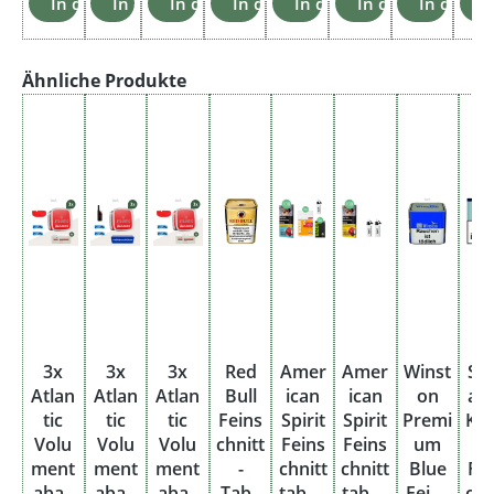
In den Warenkorb
In den Warenkorb
In den Warenkorb
In den Warenkorb
In den Warenkorb
In den Warenkor
In den W
I
Produktgalerie überspringen
Ähnliche Produkte
3x
3x
3x
Red
Amer
Amer
Winst
Sc
Atlan
Atlan
Atlan
Bull
ican
ican
on
ar
tic
tic
tic
Feins
Spirit
Spirit
Premi
Kr
Volu
Volu
Volu
chnitt
Feins
Feins
um
e
ment
ment
ment
-
chnitt
chnitt
Blue
Fe
abak
abak
abak
Taba
tabak
tabak
Feins
chn