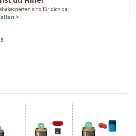
abakexperten sind für dich da
tellen >
18