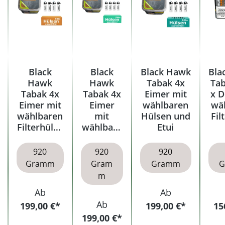
Black
Black
Black Hawk
Bla
Hawk
Hawk
Tabak 4x
Tab
Tabak 4x
Tabak 4x
Eimer mit
x D
Eimer mit
Eimer
wählbaren
wä
wählbaren
mit
Hülsen und
Fil
Filterhülse
wählbare
Etui
n
n Hülsen
920
920
920
Gramm
Gram
Gramm
G
m
Ab
Ab
Ab
199,00 €*
199,00 €*
15
199,00 €*