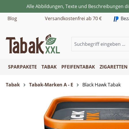
Alle Abbildungen, Texte und Beschreibungen d
m Hauptinhalt springen
Zur Suche springen
Zur Hauptnavigation springen
Blog
Versandkostenfrei ab 70 €
Bez
SPARPAKETE
TABAK
PFEIFENTABAK
ZIGARETTEN
Tabak
Tabak-Marken A - E
Black Hawk Tabak