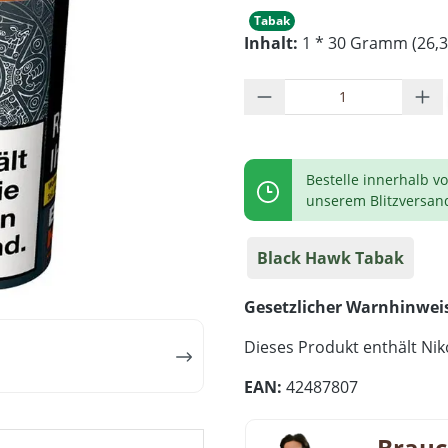
Tabak
Inhalt:
1 * 30 Gramm (26,3
Produkt Anzahl: G
Bestelle innerhalb v
unserem Blitzversan
Black Hawk Tabak
Gesetzlicher Warnhinwei
Dieses Produkt enthält Niko
EAN:
42487807
Brauc