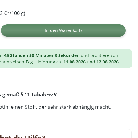
3 €*/100 g)
ib den gewünschten Wert ein oder benutz
In den Warenkorb
on
45 Stunden 50 Minuten 7 Sekunden
und profitiere von
d am selben Tag. Lieferung ca.
11.08.2026
und
12.08.2026
.
s gemäß § 11 TabakErzV
tin: einen Stoff, der sehr stark abhängig macht.
hst du Hilfe?