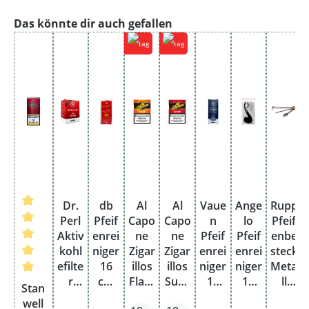
Produktgalerie überspringen
Das könnte dir auch gefallen
Dr.
db
Al
Al
Vaue
Ange
Rupp
Perl
Pfeif
Capo
Capo
n
lo
Pfeif
Aktiv
enrei
ne
ne
Pfeif
Pfeif
enbe
kohl
niger
Zigar
Zigar
enrei
enrei
steck
efilte
16
illos
illos
niger
niger
Meta
Durchschnittliche Bewertung von 5 von 5 Sternen
r
cm
Flam
Suns
16
15
ll
Stan
Juma
Drah
e
et
cm
cm
dreit
well