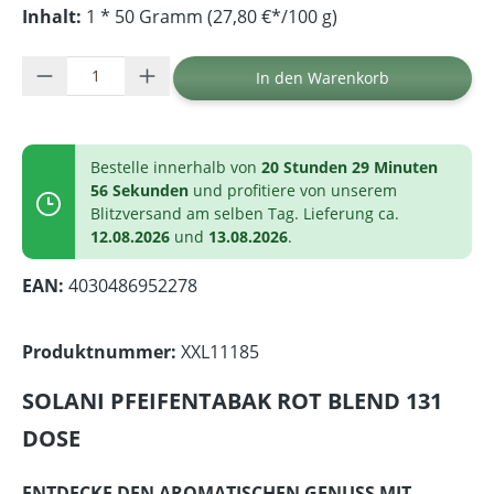
Inhalt:
1 * 50 Gramm (27,80 €*/100 g)
Produkt Anzahl: Gib den gewünschten Wer
In den Warenkorb
Bestelle innerhalb von
20 Stunden 29 Minuten
56 Sekunden
und profitiere von unserem
Blitzversand am selben Tag. Lieferung ca.
12.08.2026
und
13.08.2026
.
EAN:
4030486952278
Produktnummer:
XXL11185
SOLANI PFEIFENTABAK ROT BLEND 131
DOSE
ENTDECKE DEN AROMATISCHEN GENUSS MIT