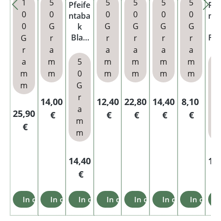
1
5
5
5
5
5
Pfeife
Pfe
Talis
Dose
0
0
0
0
0
0
ntaba
nt
man
0
G
G
G
G
G
k
Dose
Blau
Fes
G
r
r
r
r
r
Blend
a
r
a
a
a
a
a
369
Bl
a
m
5
m
m
m
m
Dose
3
m
m
0
m
m
m
m
Do
m
G
r
r
Regulärer Preis:
Regulärer Preis:
Regulärer Preis:
Regulärer Preis:
Regulärer
14,00
12,40
22,80
14,40
8,10
a
Regulärer Preis:
25,90
€
€
€
€
€
m
€
m
Regulärer Preis:
Reg
14,40
14
€
In den Warenkorb
In den Warenkorb
In den Warenkorb
In den Warenkorb
In den Warenkorb
In den Warenko
In den 