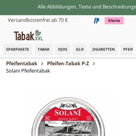
Alle Abbildungen, Texte und Beschreibungen
Zum Hauptinhalt springen
Versandkostenfrei ab 70 €
Klarna
SPARPAKETE
TABAK
IQOS
GLO
ZIGARETTEN
PFEIF
Pfeifentabak
Pfeifen-Tabak P-Z
Solani Pfeifentabak