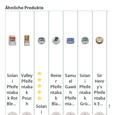
Produktgalerie überspringen
Ähnliche Produkte
Solan
Valley
Reine
Samu
Solan
Sir
i
Pfeife
r
el
i
Henr
Pfeife
ntaba
Pfeife
Gawit
Pfeife
y's
ntaba
k
ntaba
h
ntaba
Pfeife
k Rot
Pouc
k
Pfeife
k
ntaba
Blend
h
Durchschnittliche Bewertung von 5 von 
Blau
ntaba
Grün
k Earl
Dur
Solan
So
131
Dose
k
Blend
Dose
i
i
Box
klein
Celtic
127