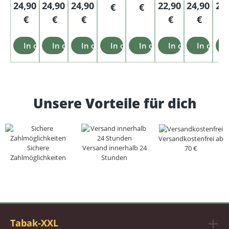
Regulärer Preis:
Regulärer Preis:
Regulärer Preis:
Regulärer Preis:
Regulärer 
Reg
24,90
24,90
24,90
22,90
24,90
27
€
€
€
€
€
€
€
In den Warenkorb
In den Warenkorb
In den Warenkorb
In den Warenkorb
In den Warenkorb
In den Warenko
In den 
Unsere Vorteile für dich
Versandkostenfrei ab
Sichere
Versand innerhalb 24
70 €
Zahlmöglichkeiten
Stunden
Tabak-XXL