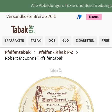
Alle Abbildungen, Texte und Beschreibungen
Zum Hauptinhalt springen
Versandkostenfrei ab 70 €
Klarna
SPARPAKETE
TABAK
IQOS
GLO
ZIGARETTEN
PFEIF
Pfeifentabak
Pfeifen-Tabak P-Z
Robert McConnell Pfeifentabak