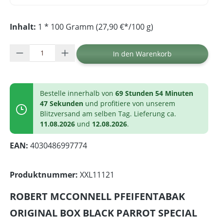
Inhalt:
1 * 100 Gramm (27,90 €*/100 g)
Produkt Anzahl: Gib den gewünschten Wer
In den Warenkorb
Bestelle innerhalb von
69 Stunden 54 Minuten
47 Sekunden
und profitiere von unserem
Blitzversand am selben Tag. Lieferung ca.
11.08.2026
und
12.08.2026
.
EAN:
4030486997774
Produktnummer:
XXL11121
ROBERT MCCONNELL PFEIFENTABAK
ORIGINAL BOX BLACK PARROT SPECIAL