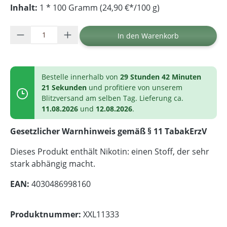
Inhalt:
1 * 100 Gramm (24,90 €*/100 g)
Produkt Anzahl: Gib den gewünschten Wer
In den Warenkorb
Bestelle innerhalb von
29 Stunden 42 Minuten
21 Sekunden
und profitiere von unserem
Blitzversand am selben Tag. Lieferung ca.
11.08.2026
und
12.08.2026
.
Gesetzlicher Warnhinweis gemäß § 11 TabakErzV
Dieses Produkt enthält Nikotin: einen Stoff, der sehr
stark abhängig macht.
EAN:
4030486998160
Produktnummer:
XXL11333