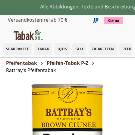
Alle Abbildungen, Texte und Beschreibunge
Zum Hauptinhalt springen
Versandkostenfrei ab 70 €
Klarna
SPARPAKETE
TABAK
IQOS
GLO
ZIGARETTEN
PFEIF
Pfeifentabak
Pfeifen-Tabak P-Z
Rattray's Pfeifentabak