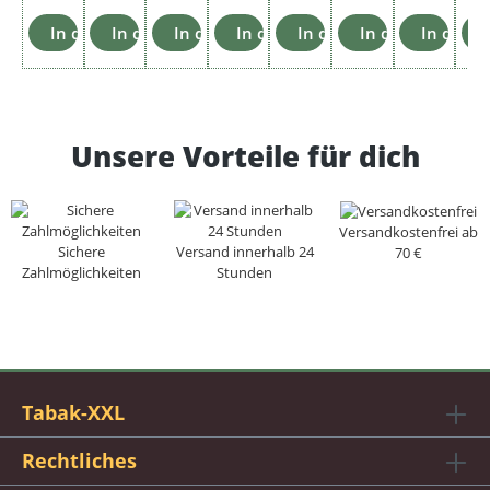
In den Warenkorb
In den Warenkorb
In den Warenkorb
In den Warenkorb
In den Warenkorb
In den Warenko
In den 
Unsere Vorteile für dich
Versandkostenfrei ab
Sichere
Versand innerhalb 24
70 €
Zahlmöglichkeiten
Stunden
Tabak-XXL
Rechtliches