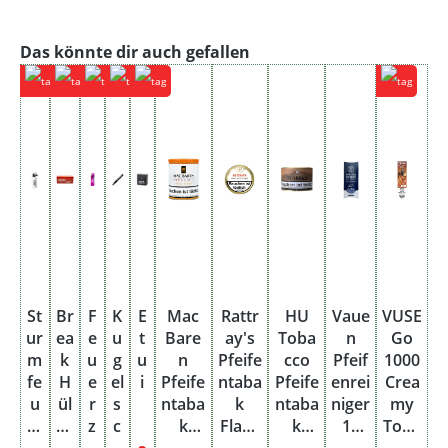
Produktgalerie überspringen
Das könnte dir auch gefallen
St
Br
F
K
E
Mac
Rattr
HU
Vaue
VUSE
ur
ea
e
u
t
Bare
ay's
Toba
n
Go
m
k
u
g
u
n
Pfeife
cco
Pfeif
1000
fe
H
e
el
i
Pfeife
ntaba
Pfeife
enrei
Crea
u
ül
r
s
ntaba
k
ntaba
niger
my
er
se
z
c
k
Flake
k
16
Toba
ze
n
e
h
Virgin
Collec
Tuare
cm
cco