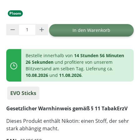
Ploom
Produkt Anzahl: Gib den gewünschten Wer
In den Warenkorb
Bestelle innerhalb von
14 Stunden 56 Minuten
26 Sekunden
und profitiere von unserem
Blitzversand am selben Tag. Lieferung ca.
10.08.2026
und
11.08.2026
.
EVO Sticks
Gesetzlicher Warnhinweis gemäß § 11 TabakErzV
Dieses Produkt enthält Nikotin: einen Stoff, der sehr
stark abhängig macht.