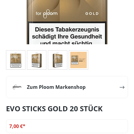
Zum Ploom Markenshop
EVO STICKS GOLD 20 STÜCK
7,00 €*