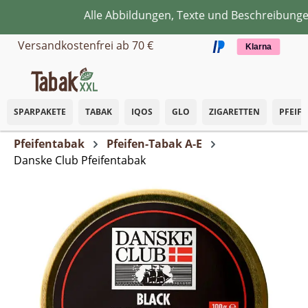
Alle Abbildungen, Texte und Beschreibungen 
Zum Hauptinhalt springen
Versandkostenfrei ab 70 €
Klarna
SPARPAKETE
TABAK
IQOS
GLO
ZIGARETTEN
PFEIF
Pfeifentabak
Pfeifen-Tabak A-E
Danske Club Pfeifentabak