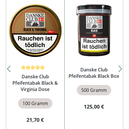
Danske Club
Durchschnittliche Bewertung von 5 von 5 Sternen
Pfeifentabak Black Box
Danske Club
Pfeifentabak Black &
Virginia Dose
500 Gramm
100 Gramm
Regulärer Preis:
125,00 €
Regulärer Preis:
21,70 €