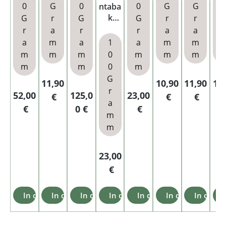
h
h
0
G
0
0
G
G
ntaba
k
G
r
G
G
r
r
r
Sung
r
a
r
r
a
a
old
a
m
a
1
a
m
m
Dose
m
m
m
0
m
m
m
m
m
0
m
G
Regulärer Preis:
Regulärer Preis:
Regulärer 
Reg
11,90
10,90
11,90
11
r
Regulärer Preis:
Regulärer Preis:
Regulärer Preis:
52,00
125,0
23,00
€
€
€
a
€
0 €
€
m
m
Regulärer Preis:
23,00
€
In den Warenkorb
In den Warenkorb
In den Warenkorb
In den Warenkorb
In den Warenkorb
In den Warenko
In den 