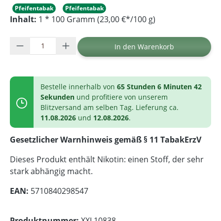
Pfeifentabak
Pfeifentabak
Inhalt:
1 * 100 Gramm (23,00 €*/100 g)
Produkt Anzahl: Gib den gewünschten Wer
In den Warenkorb
Bestelle innerhalb von
65 Stunden 6 Minuten 42
Sekunden
und profitiere von unserem
Blitzversand am selben Tag. Lieferung ca.
11.08.2026
und
12.08.2026
.
Gesetzlicher Warnhinweis gemäß § 11 TabakErzV
Dieses Produkt enthält Nikotin: einen Stoff, der sehr
stark abhängig macht.
EAN:
5710840298547
Produktnummer:
XXL10838