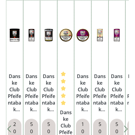
Dans
Dans
Dans
Dans
Dans
Dans
Da
ke
ke
ke
ke
ke
ke
k
Club
Club
Club
Club
Club
Club
Cl
Pfeife
Pfeife
Pfeife
Pfeife
Pfeife
Pfeife
Pfe
ntaba
ntaba
ntaba
ntaba
ntaba
ntaba
nt
k
k
k
Durchschnittliche Bewertung von
k
k
k
Dans
Black
Black
Black
Burg
Sung
Burg
Se
ke
Dose
Pouc
Box
undy
old
undy
Po
2
5
5
1
5
5
Club
h
Dose
Pouc
Pouc
0
0
0
0
0
0
Pfeife