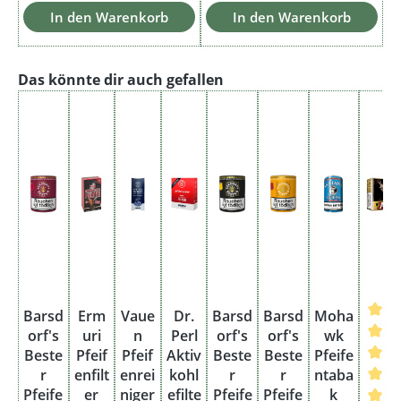
In den Warenkorb
In den Warenkorb
Produktgalerie überspringen
Das könnte dir auch gefallen
Barsd
Erm
Vaue
Dr.
Barsd
Barsd
Moha
orf's
uri
n
Perl
orf's
orf's
wk
Beste
Pfeif
Pfeif
Aktiv
Beste
Beste
Pfeife
r
enfilt
enrei
kohl
r
r
ntaba
Pfeife
er
niger
efilte
Pfeife
Pfeife
k