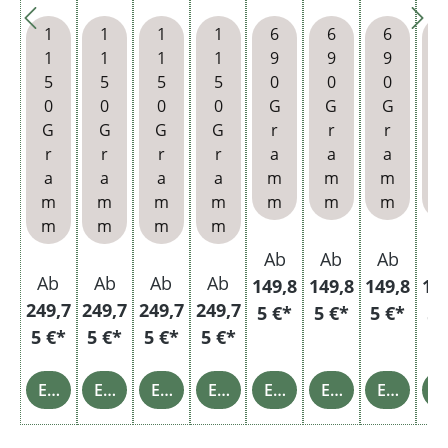
Blue
Blue
Blue
Blue
Blue
Blue
Blue
Bl
5 X
5 X
5 X
5 X
3 X
3 X
3 X
3
1
1
1
1
6
6
6
Giga
Giga
Giga
Giga
Giga
Giga
Giga
Gi
1
1
1
1
9
9
9
Box
Box
Box
Box
Box
Box
Box
B
5
5
5
5
0
0
0
mit
mit
mit
mit
mit
mit
mit
m
0
0
0
0
G
G
G
wähl
wähl
3000
3000
wähl
2000
2000
wä
G
G
G
G
r
r
r
r
bare
bare
Speci
Speci
bare
Filter
Filter
ba
r
r
r
r
a
a
a
m
m
al
al
m
hülse
hülse
a
a
a
a
m
m
m
Zube
Zube
Size
Size
Zube
n und
n und
Zu
m
m
m
m
m
m
m
hör
hör
Filter
Filter
hör
Etui
Tasch
h
m
m
m
m
und
und
hülse
hülse
und
enasc
u
Stabf
Etui
n und
n
Asch
henb
Et
Ab
Ab
Ab
A
euerz
Etui
enbe
echer
Ab
Ab
Ab
Ab
149,8
149,8
149,8
14
eug
cher
249,7
249,7
249,7
249,7
5 €*
5 €*
5 €*
5 
5 €*
5 €*
5 €*
5 €*
Einzelheiten
Einzelheiten
Einzelheiten
Einzelheiten
Einzelheiten
Einzelheiten
Einzelheiten
Einz