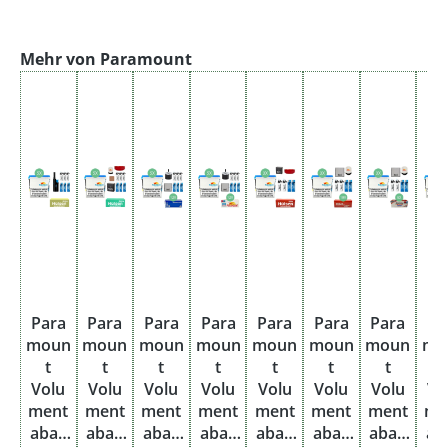
Produktgalerie überspringen
Mehr von Paramount
Para
Para
Para
Para
Para
Para
Para
Pa
moun
moun
moun
moun
moun
moun
moun
mo
t
t
t
t
t
t
t
t
Volu
Volu
Volu
Volu
Volu
Volu
Volu
Vo
ment
ment
ment
ment
ment
ment
ment
me
abak
abak
abak
abak
abak
abak
abak
ab