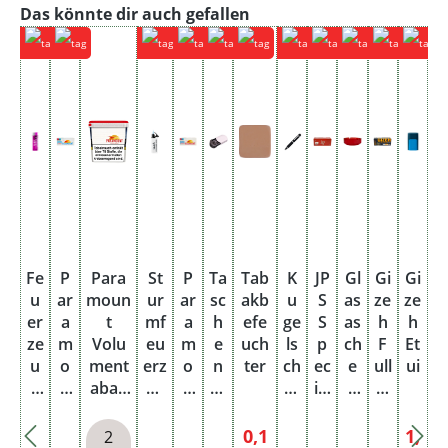
Produktgalerie überspringen
Das könnte dir auch gefallen
Fe
P
Para
St
P
Ta
Tab
K
JP
Gl
Gi
Gi
u
ar
moun
ur
ar
sc
akb
u
S
as
ze
ze
er
a
t
mf
a
h
efe
ge
S
as
h
h
ze
m
Volu
eu
m
e
uch
ls
p
ch
F
Et
u
o
ment
erz
o
n
ter
ch
ec
e
ull
ui
g
u
abak
eu
u
as
re
ial
n
Fl
je
nt
Red
g
nt
ch
ib
Si
b
av
0,
S
Giga
je
S
e
er
ze
ec
or
Verkaufspreis:
Verka
0,1
1,
2