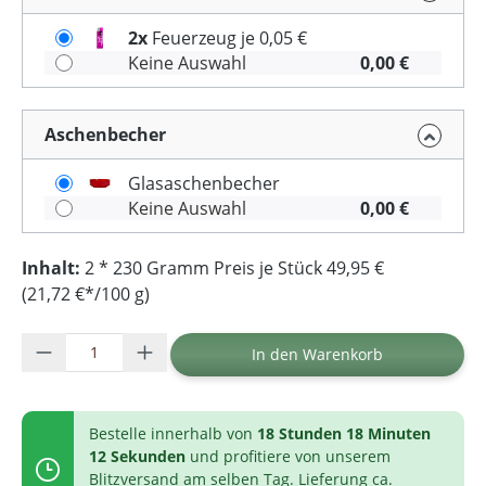
2x
Feuerzeug je 0,05 €
Keine Auswahl
0,00 €
Aschenbecher
Glasaschenbecher
Keine Auswahl
0,00 €
Inhalt:
2 * 230 Gramm Preis je Stück 49,95 €
(21,72 €*/100 g)
Produkt Anzahl: Gib den gewünschten Wer
In den Warenkorb
Bestelle innerhalb von
18 Stunden 18 Minuten
11 Sekunden
und profitiere von unserem
Blitzversand am selben Tag. Lieferung ca.