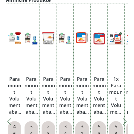
n)
Para
Para
Para
Para
Para
Para
1x
1
moun
moun
moun
moun
moun
moun
Para
Pa
t
t
t
t
t
t
moun
mo
Volu
Volu
Volu
Volu
Volu
Volu
t
t
ment
ment
ment
ment
ment
ment
Volu
Vo
abak
abak
abak
abak
abak
abak
ment
me
Blue
Red
Red
Red
Red
Red
abak
ab
2 X
2x
Giga
2x
Titan
Ultra
Red
R
4
3
2
3
3
5
5
Giga
Beute
Box
Beute
Box
Big
Ultra
Ul
6
4
3
4
1
3
3