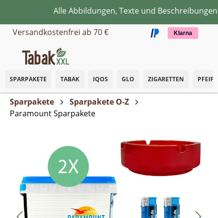
Alle Abbildungen, Texte und Beschreibungen di
Zum Hauptinhalt springen
Versandkostenfrei ab 70 €
Klarna
SPARPAKETE
TABAK
IQOS
GLO
ZIGARETTEN
PFEIF
Sparpakete
Sparpakete O-Z
Paramount Sparpakete