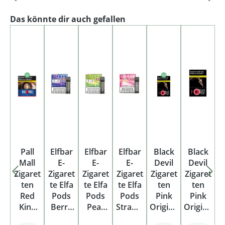
Produktgalerie überspringen
Das könnte dir auch gefallen
Pall
Elfbar
Elfbar
Elfbar
Black
Black
Mall
E-
E-
E-
Devil
Devil
Zigaret
Zigaret
Zigaret
Zigaret
Zigaret
Zigaret
ten
te Elfa
te Elfa
te Elfa
ten
ten
Red
Pods
Pods
Pods
Pink
Pink
King
Berry
Pear
Strawb
Origina
Origina
Stange
Snoow
20 mg
erry
l Pack
l Pack