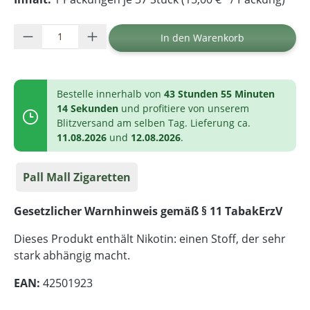
Produkt Anzahl: Gib den gewünschten Wer
In den Warenkorb
Bestelle innerhalb von
43 Stunden 55 Minuten
14 Sekunden
und profitiere von unserem
Blitzversand am selben Tag. Lieferung ca.
11.08.2026
und
12.08.2026
.
Pall Mall Zigaretten
Gesetzlicher Warnhinweis gemäß § 11 TabakErzV
Dieses Produkt enthält Nikotin: einen Stoff, der sehr
stark abhängig macht.
EAN:
42501923