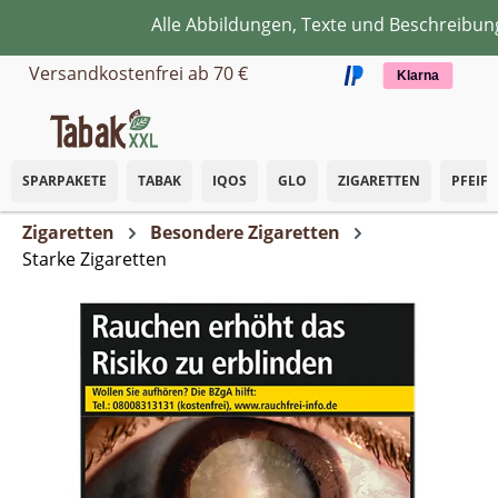
Alle Abbildungen, Texte und Beschreibunge
Zum Hauptinhalt springen
Versandkostenfrei ab 70 €
Klarna
SPARPAKETE
TABAK
IQOS
GLO
ZIGARETTEN
PFEIF
Zigaretten
Besondere Zigaretten
Starke Zigaretten