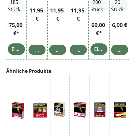
185
200
20
20 mg
Einweg
Ice
Stange
Einweg
Cream
Stück
Stück
Stück
Regulärer Preis:
Regulärer Preis:
Regulärer Preis:
11,95
11,95
11,95
20 mg
€
€
€
Einweg
Regulärer
75,00
69,00
6,90 €
€*
€*
Einzelheiten
Einzelheiten
In den Warenkorb
In den Warenkorb
In den Warenkorb
In den 
Produktgalerie überspringen
Ähnliche Produkte