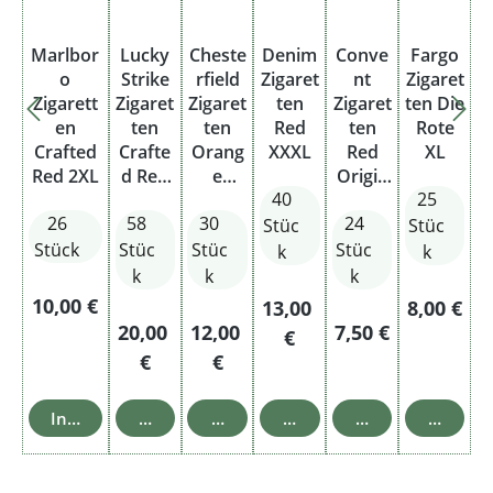
Marlbor
Lucky
Cheste
Denim
Conve
Fargo
o
Strike
rfield
Zigaret
nt
Zigaret
Zigarett
Zigaret
Zigaret
ten
Zigaret
ten Die
en
ten
ten
Red
ten
Rote
Crafted
Crafte
Orang
XXXL
Red
XL
Red 2XL
d Red
e
Origin
40
25
Hercul
Origin
al Pack
26
58
30
24
es
al 2XL
Stüc
Stüc
Stück
Stüc
Stüc
Stüc
k
k
k
k
k
Regulärer Preis:
10,00 €
Regulärer Preis:
Regulärer
13,00
8,00 €
Regulärer Preis:
Regulärer Preis:
Regulärer Preis:
20,00
12,00
7,50 €
€
€
€
In den Warenkorb
In den Warenkorb
In den Warenkorb
In den Warenkorb
In den Warenkor
In den 