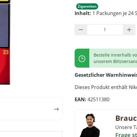
Zigaretten
Inhalt:
1 Packungen je 24 S
Produkt Anzahl: G
Bestelle innerhalb v
unserem Blitzversan
Gesetzlicher Warnhinwei
Dieses Produkt enthält Niko
EAN:
42511380
Brauc
Unsere T
Frage s