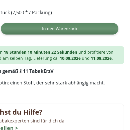
tück (7,50 €* / Packung)
ib den gewünschten Wert ein oder benutz
In den Warenkorb
on
18 Stunden 10 Minuten 21 Sekunden
und profitiere von
d am selben Tag. Lieferung ca.
10.08.2026
und
11.08.2026
.
s gemäß § 11 TabakErzV
tin: einen Stoff, der sehr stark abhängig macht.
hst du Hilfe?
abakexperten sind für dich da
tellen >