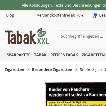
Alle Abbildungen, Texte und Beschreibungen d
m Hauptinhalt springen
Zur Suche springen
Zur Hauptnavigation springen
Blog
Versandkostenfrei ab 70 €
Bez
SPARPAKETE
TABAK
PFEIFENTABAK
ZIGARETTEN
Zigaretten
Besondere Zigaretten
Starke Zigaret