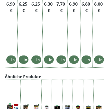
Regulärer Preis:
Regulärer Preis:
Regulärer Preis:
Regulärer Preis:
Regulärer Preis:
Regulärer Preis:
Regulärer Pre
Regulär
6,90
6,25
6,25
6,30
7,70
6,90
6,80
8,00
€
€
€
€
€
€
€
€
In den Warenkorb
In den Warenkorb
In den Warenkorb
In den Warenkorb
In den Warenkorb
In den Warenkorb
In den Ware
In d
Produktgalerie überspringen
Ähnliche Produkte