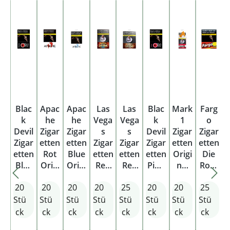
Blac
Apac
Apac
Las
Las
Blac
Mark
Farg
k
he
he
Vega
Vega
k
1
o
Devil
Zigar
Zigar
s
s
Devil
Zigar
Zigar
Z
Zigar
etten
etten
Zigar
Zigar
Zigar
etten
etten
e
etten
Rot
Blue
etten
etten
etten
Origi
Die
Blac
Origi
Origi
Red
Red
Pink
nal
Rote
k
nal
nal
Origi
Big
Origi
Red
XL
20
20
20
20
25
20
20
25
Origi
Pack
Pack
nal
Box
nal
Long
nal
Pack
Pack
Origi
Stü
Stü
Stü
Stü
Stü
Stü
Stü
Stü
S
Pack
nal
ck
ck
ck
ck
ck
ck
ck
ck
Pack