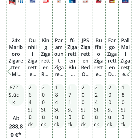
24x
Du
Kin
Par
f6
JPS
Bu
Far
Pall
Marlb
nhil
g
am
Ziga
Ziga
ffal
go
Mal
oro
l
Ziga
oun
rett
rett
o
Ziga
l
Zigare
Ziga
rett
t
en
en
Ziga
rett
Ziga
tten
rett
en
Ziga
Blu
Red
rett
en
rett
Mix
en
Red
rett
e
Ori
en
Die
en
2XL +
Blu
Val
en
7XL
gin
Red
Rot
Red
672
2
2
1
1
2
2
2
1
2x
e
ue
Red
Sta
al
Ma
e
Her
Elektr
Gig
Pac
XL
nge
Pac
xi
XL
cule
Stüc
6
0
8
7
0
2
0
8
o-
a
k
Sta
k
Pac
Sta
s
k
4
0
4
1
0
4
0
0
Feuerz
Sta
Sta
nge
Sta
k
nge
Sta
St
St
St
St
St
St
St
St
euge +
nge
nge
nge
Sta
nge
ü
ü
ü
ü
ü
ü
ü
ü
Ab
1x
nge
ck
ck
ck
ck
ck
ck
ck
ck
288,8
Sturm
0 €*
feuerz