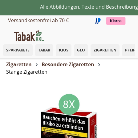
Alle Abbildungen, Texte und Beschreibungen
Zum Hauptinhalt springen
Versandkostenfrei ab 70 €
Klarna
SPARPAKETE
TABAK
IQOS
GLO
ZIGARETTEN
PFEIF
Zigaretten
Besondere Zigaretten
Stange Zigaretten