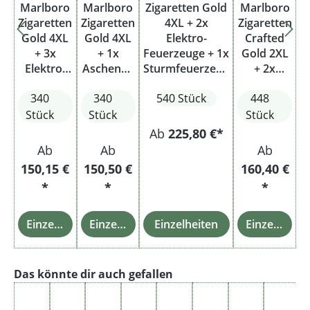
Marlboro
Marlboro
Zigaretten Gold
Marlboro
Zigaretten
Zigaretten
4XL + 2x
Zigaretten
Gold 4XL
Gold 4XL
Elektro-
Crafted
+ 3x
+ 1x
Feuerzeuge + 1x
Gold 2XL
Elektro-
Aschenbe
Sturmfeuerzeug
+ 2x
Feuerzeu
cher
+ 1x
Feuerzeu
340
340
540 Stück
448
ge
Aschenbecher
ge
Stück
Stück
Stück
Ab
225,80 €*
Ab
Ab
Ab
150,15 €
150,50 €
160,40 €
*
*
*
Einzelheiten
Einzelheiten
Einzelheiten
Einzelheiten
Produktgalerie überspringen
Das könnte dir auch gefallen