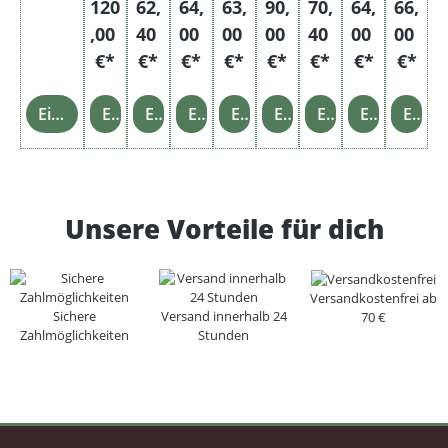
120
62,
64,
63,
90,
70,
64,
66,
eug +
,00
40
00
00
00
40
00
00
1x
Asche
€*
€*
€*
€*
€*
€*
€*
€*
nbech
er
Einzelheiten
Einzelheiten
Einzelheiten
Einzelheiten
Einzelheiten
Einzelheiten
Einzelheiten
Einzelheiten
Einzelheiten
Unsere Vorteile für dich
Versandkostenfrei ab
Sichere
Versand innerhalb 24
70 €
Zahlmöglichkeiten
Stunden