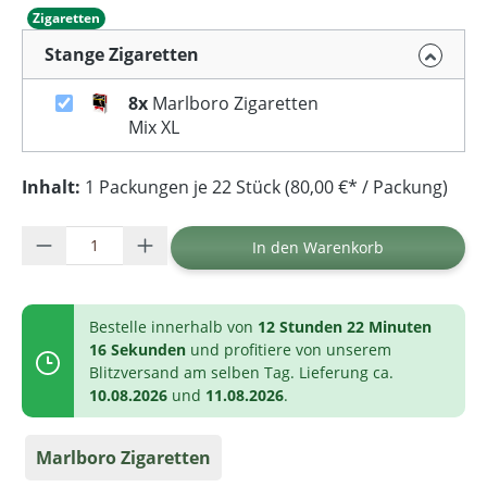
Zigaretten
Stange Zigaretten
8x
Marlboro Zigaretten
Mix XL
Inhalt:
1 Packungen je 22 Stück (80,00 €* / Packung)
Produkt Anzahl: Gib den gewünschten Wer
In den Warenkorb
Bestelle innerhalb von
12 Stunden 22 Minuten
16 Sekunden
und profitiere von unserem
Blitzversand am selben Tag. Lieferung ca.
10.08.2026
und
11.08.2026
.
Marlboro Zigaretten