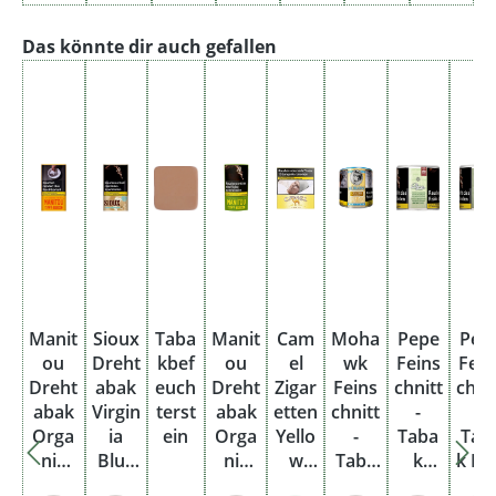
Produktgalerie überspringen
Das könnte dir auch gefallen
Manit
Sioux
Taba
Manit
Cam
Moha
Pepe
Pep
ou
Dreht
kbef
ou
el
wk
Feins
Fein
Dreht
abak
euch
Dreht
Zigar
Feins
chnitt
chni
abak
Virgin
terst
abak
etten
chnitt
-
-
Orga
ia
ein
Orga
Yello
-
Taba
Tab
nic
Blue
nic
w
Taba
k
k Ri
Blend
Pouc
Blend
Big
k
Brigh
Gre