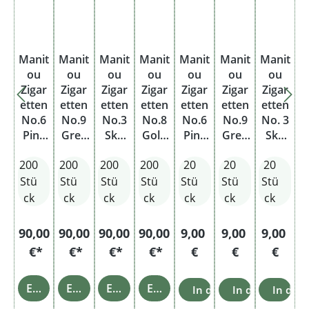
Manit
Manit
Manit
Manit
Manit
Manit
Manit
ou
ou
ou
ou
ou
ou
ou
Zigar
Zigar
Zigar
Zigar
Zigar
Zigar
Zigar
etten
etten
etten
etten
etten
etten
etten
No.6
No.9
No.3
No.8
No.6
No.9
No. 3
Pink
Gree
Sky
Gold
Pink
Gree
Sky
Orga
n
Orga
Orga
Orga
n
Orga
200
200
200
200
20
20
20
nic
Orga
nic
nic
nic
Orga
nic
Blend
nic
Blend
Blend
Blend
nic
Blend
Stü
Stü
Stü
Stü
Stü
Stü
Stü
Stang
Blend
Stang
Stang
Blend
ck
ck
ck
ck
ck
ck
ck
e
Stang
e
e
e
Regulärer Preis:
Regulärer Preis
Reguläre
90,00
90,00
90,00
90,00
9,00
9,00
9,00
€*
€*
€*
€*
€
€
€
Einzelheiten
Einzelheiten
Einzelheiten
Einzelheiten
In den Warenkorb
In den Warenk
In den