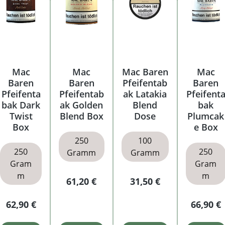
Mac
Mac
Mac Baren
Mac
Baren
Baren
Pfeifentab
Baren
Pfeifenta
Pfeifentab
ak Latakia
Pfeifent
bak Dark
ak Golden
Blend
bak
Twist
Blend Box
Dose
Plumcak
Box
e Box
250
100
250
250
Gramm
Gramm
Gram
Gram
m
m
is:
Regulärer Preis:
Regulärer Preis:
61,20 €
31,50 €
Regulärer Preis:
Reguläre
62,90 €
66,90 €