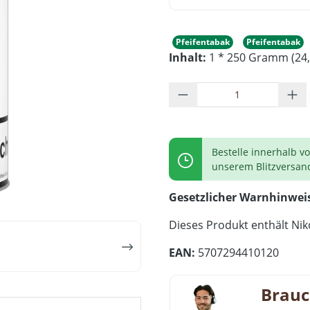
Pfeifentabak
Pfeifentabak
Inhalt:
1 * 250 Gramm (24,
Produkt Anzahl: G
Bestelle innerhalb v
unserem Blitzversan
Gesetzlicher Warnhinwei
Dieses Produkt enthält Niko
EAN:
5707294410120
Brauc