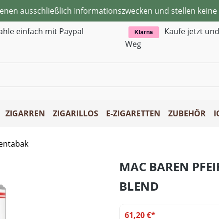
ienen ausschließlich Informationszwecken und stellen kei
ahle einfach mit Paypal
Kaufe jetzt un
Klarna
Weg
ZIGARREN
ZIGARILLOS
E-ZIGARETTEN
ZUBEHÖR
I
fentabak
MAC BAREN PFEI
BLEND
61,20 €*