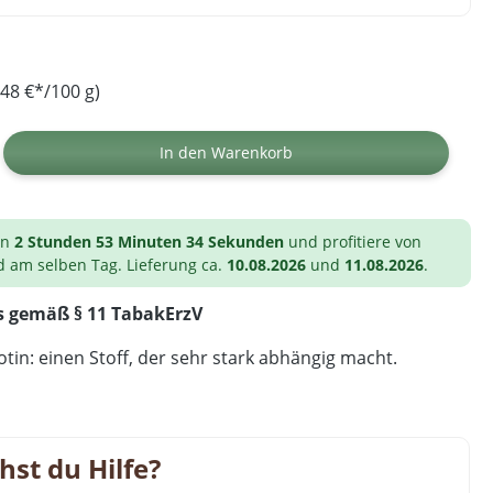
48 €*/100 g)
ib den gewünschten Wert ein oder benutz
In den Warenkorb
on
2 Stunden 53 Minuten 33 Sekunden
und profitiere von
d am selben Tag. Lieferung ca.
10.08.2026
und
11.08.2026
.
s gemäß § 11 TabakErzV
tin: einen Stoff, der sehr stark abhängig macht.
hst du Hilfe?