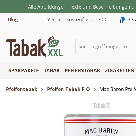
Alle Abbildungen, Texte und Beschreibungen d
m Hauptinhalt springen
Zur Suche springen
Zur Hauptnavigation springen
Blog
Versandkostenfrei ab 70 €
Bez
SPARPAKETE
TABAK
PFEIFENTABAK
ZIGARETTEN
Pfeifentabak
Pfeifen-Tabak F-O
Mac Baren Pfei