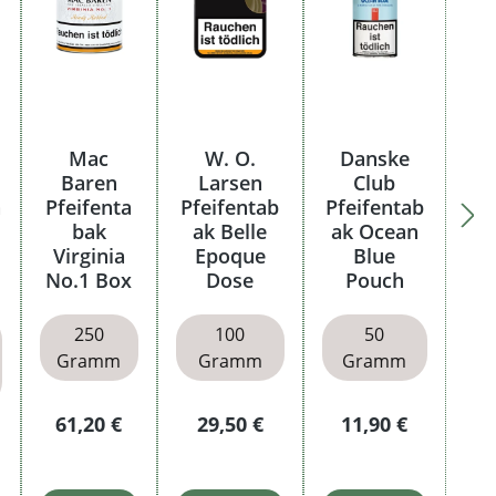
Mac
W. O.
Danske
Baren
Larsen
Club
a
Pfeifenta
Pfeifentab
Pfeifentab
bak
ak Belle
ak Ocean
Virginia
Epoque
Blue
No.1 Box
Dose
Pouch
250
100
50
Gramm
Gramm
Gramm
Regulärer Preis:
Regulärer Preis:
Regulärer Preis:
61,20 €
29,50 €
11,90 €
r Preis: