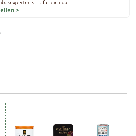
abakexperten sind für dich da
tellen >
91