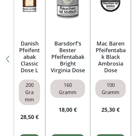
Danish
Barsdorf's
Mac Baren
Pfeifent
Bester
Pfeifentaba
abak
Pfeifentabak
k Black
Classic
Bright
Ambrosia
Dose L
Virginia Dose
Dose
200
160
100
Gra
Gramm
Gramm
mm
Regulärer Preis:
Regulärer Pre
18,00 €
25,30 €
Regulärer Preis:
28,50 €