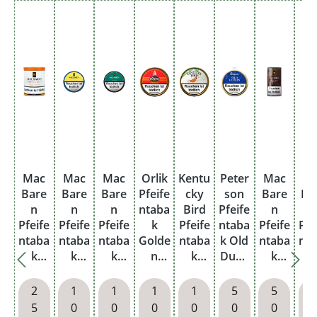
Mac
Mac
Mac
Orlik
Kentu
Peter
Mac
St
Bare
Bare
Bare
Pfeife
cky
son
Bare
Br
n
n
n
ntaba
Bird
Pfeife
n
Pfeife
Pfeife
Pfeife
k
Pfeife
ntaba
Pfeife
Pfe
ntaba
ntaba
ntaba
Golde
ntaba
k Old
ntaba
nt
k
k
k
n
k
Dubli
k
Virgin
Harm
Stock
Sliced
Dose
n
Dark
Fl
ia
ony
ton
Dose
Dose
Twist
Po
2
1
1
1
1
5
5
No.1
Dose
Dose
S
Pouc
5
0
0
0
0
0
0