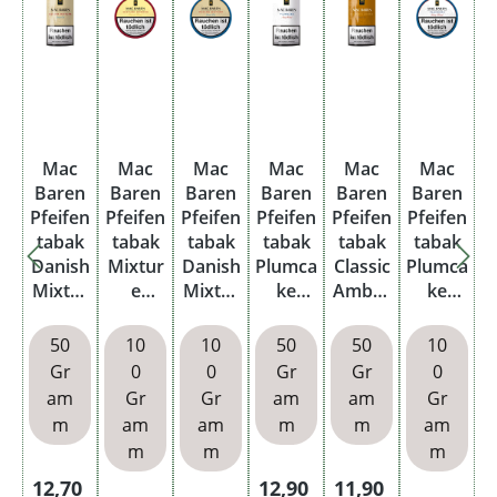
Mac
Mac
Mac
Mac
Mac
Mac
Baren
Baren
Baren
Baren
Baren
Baren
Pfeifen
Pfeifen
Pfeifen
Pfeifen
Pfeifen
Pfeifen
tabak
tabak
tabak
tabak
tabak
tabak
Danish
Mixtur
Danish
Plumca
Classic
Plumca
Mixtur
e
Mixtur
ke
Amber
ke
e
Moder
e Dose
Pouch
Pouch
Dose
Pouch
n Dose
50
10
10
50
50
10
Gr
0
0
Gr
Gr
0
am
Gr
Gr
am
am
Gr
m
am
am
m
m
am
m
m
m
Regulärer Preis:
Regulärer Preis:
Regulärer Preis:
12,70
12,90
11,90