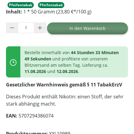
Pfeifentabak
Pfeifentabak
Inhalt:
1 * 50 Gramm (23,80 €*/100 g)
Produkt Anzahl: Gib den gewünschten Wer
In den Warenkorb
Bestelle innerhalb von
44 Stunden 33 Minuten
49 Sekunden
und profitiere von unserem
Blitzversand am selben Tag. Lieferung ca.
11.08.2026
und
12.08.2026
.
Gesetzlicher Warnhinweis gemäß § 11 TabakErzV
Dieses Produkt enthält Nikotin: einen Stoff, der sehr
stark abhängig macht.
EAN:
5707294386074
Produktnummer:
XXL10989