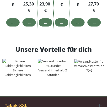
Regulärer Preis:
Regulärer Preis:
Regulärer
25,30
23,90
27,70
€
€
€
€
€
€
In den Warenkorb
In den Warenkorb
In den Warenkorb
In den Warenkorb
In den Warenkor
In den 
Unsere Vorteile für dich
Versandkostenfrei ab
Sichere
Versand innerhalb 24
70 €
Zahlmöglichkeiten
Stunden
Tabak-XXL