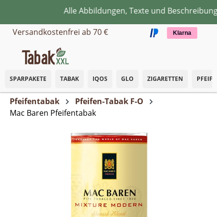
Alle Abbildungen, Texte und Beschreibungen
Zum Hauptinhalt springen
Versandkostenfrei ab 70 €
Klarna
SPARPAKETE
TABAK
IQOS
GLO
ZIGARETTEN
PFEIF
Pfeifentabak
Pfeifen-Tabak F-O
Mac Baren Pfeifentabak