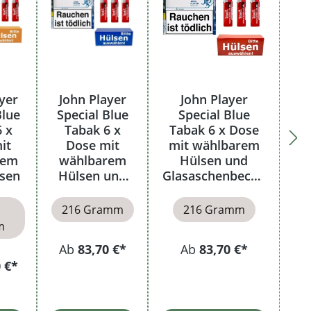
yer
John Player
John Player
Blue
Special Blue
Special Blue
6 x
Tabak 6 x
Tabak 6 x Dose
it
Dose mit
mit wählbarem
rem
wählbarem
Hülsen und
lsen
Hülsen und
Glasaschenbeche
Etui
r
216 Gramm
216 Gramm
m
Ab
83,70 €*
Ab
83,70 €*
 €*