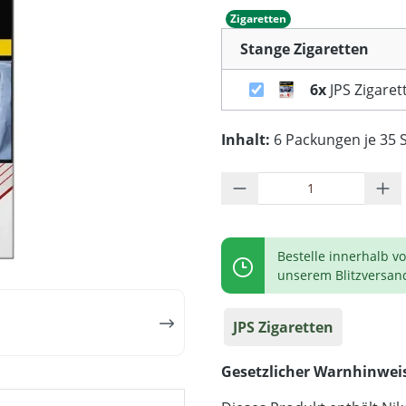
Zigaretten
Stange Zigaretten
6x
JPS Zigaret
Inhalt:
6 Packungen je 35 S
Produkt Anzahl: G
Bestelle innerhalb v
unserem Blitzversan
JPS Zigaretten
Gesetzlicher Warnhinwei