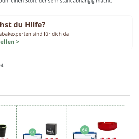
tin: einen Stoff, der sehr stark abhängig macht.
hst du Hilfe?
abakexperten sind für dich da
tellen >
94