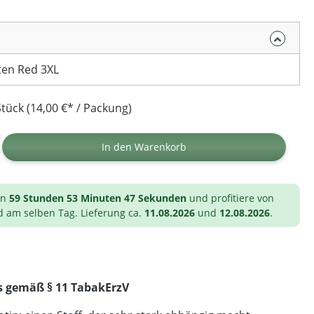
ten Red 3XL
tück (14,00 €* / Packung)
ib den gewünschten Wert ein oder benutz
In den Warenkorb
on
59 Stunden 53 Minuten 46 Sekunden
und profitiere von
d am selben Tag. Lieferung ca.
11.08.2026
und
12.08.2026
.
s gemäß § 11 TabakErzV