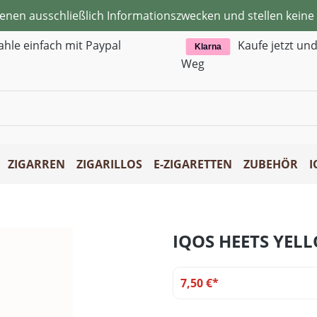
ienen ausschließlich Informationszwecken und stellen kei
ahle einfach mit Paypal
Kaufe jetzt un
Klarna
Weg
ZIGARREN
ZIGARILLOS
E-ZIGARETTEN
ZUBEHÖR
I
IQOS HEETS YEL
7,50 €*