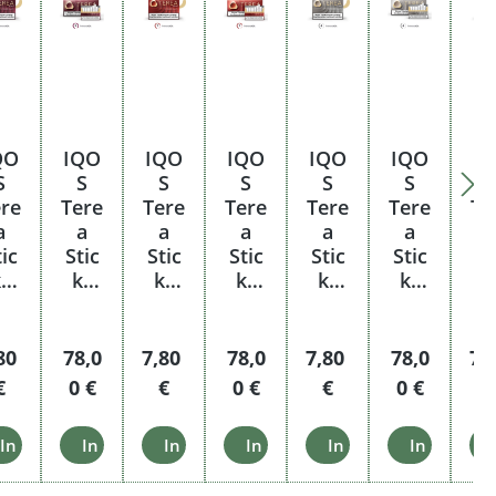
QO
IQO
IQO
IQO
IQO
IQO
I
S
S
S
S
S
S
re
Tere
Tere
Tere
Tere
Tere
Te
a
a
a
a
a
a
ic
Stic
Stic
Stic
Stic
Stic
St
s
ks
ks
ks
ks
ks
k
us
Rus
Sien
Sien
Silve
Silve
Te
et
set
na
na
r
r
Stan
Stan
Stan
reis:
gulärer Preis:
Regulärer Preis:
Regulärer Preis:
Regulärer Preis:
Regulärer Preis:
Regulärer P
Reg
80
78,0
7,80
78,0
7,80
78,0
7,
ge
ge
ge
€
0 €
€
0 €
€
0 €
arenkorb
In den Warenkorb
In den Warenkorb
In den Warenkorb
In den Warenkorb
In den Warenkorb
In den Wa