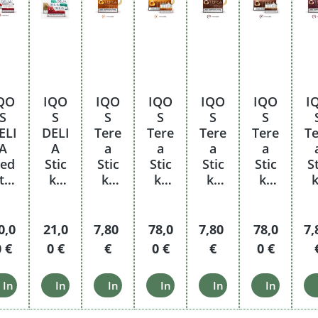
QO
IQO
IQO
IQO
IQO
IQO
I
S
S
S
S
S
S
ELI
DELI
Tere
Tere
Tere
Tere
Te
A
A
a
a
a
a
ed
Stic
Stic
Stic
Stic
Stic
St
tic
ks
ks
ks
ks
ks
k
ks
Pro
Amb
Amb
Bro
Bro
R
tan
bier
er
er
nze
nze
s
ge
set
Stan
Stan
Preis:
egulärer Preis:
Regulärer Preis:
Regulärer Preis:
Regulärer Preis:
Regulärer Preis:
Regulärer P
Re
0,0
21,0
7,80
78,0
7,80
78,0
7,
ge
ge
 €
0 €
€
0 €
€
0 €
arenkorb
In den Warenkorb
In den Warenkorb
In den Warenkorb
In den Warenkorb
In den Warenkorb
In den W