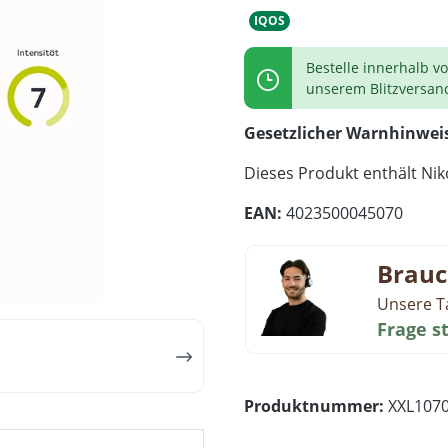
IQOS
Bestelle innerhalb v
unserem Blitzversan
Gesetzlicher Warnhinwei
Dieses Produkt enthält Niko
EAN:
4023500045070
Brauc
Unsere T
Frage s
Produktnummer:
XXL107