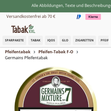
Alle Abbildungen, Texte und Beschreibungen
Zum Hauptinhalt springen
Versandkostenfrei ab 70 €
Klarna
SPARPAKETE
TABAK
IQOS
GLO
ZIGARETTEN
PFEIF
Pfeifentabak
Pfeifen-Tabak F-O
Germains Pfeifentabak