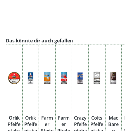
Produktgalerie überspringen
Das könnte dir auch gefallen
Orlik
Orlik
Farm
Farm
Crazy
Colts
Mac
Ra
Pfeife
Pfeife
er
er
Pfeife
Pfeife
Bare
ay
ntaba
ntaba
Pfeife
Pfeife
ntaba
ntaba
n
Pfe