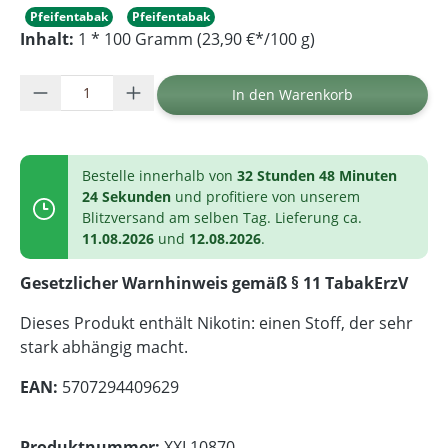
Pfeifentabak
Pfeifentabak
Inhalt:
1 * 100 Gramm (23,90 €*/100 g)
Produkt Anzahl: Gib den gewünschten Wer
In den Warenkorb
Bestelle innerhalb von
32 Stunden 48 Minuten
24 Sekunden
und profitiere von unserem
Blitzversand am selben Tag. Lieferung ca.
11.08.2026
und
12.08.2026
.
Gesetzlicher Warnhinweis gemäß § 11 TabakErzV
Dieses Produkt enthält Nikotin: einen Stoff, der sehr
stark abhängig macht.
EAN:
5707294409629
Produktnummer:
XXL10870