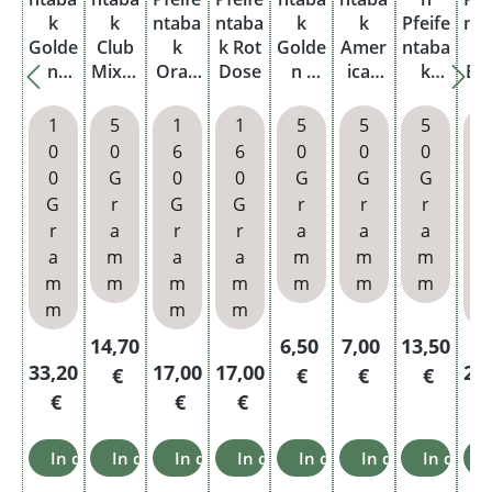
k
k
ntaba
ntaba
k
k
Pfeife
nt
Golde
Club
k
k Rot
Golde
Amer
ntaba
n
Mixtu
Oran
Dose
n /
ican
k
Bri
Sliced
re
ge
Hone
Mixtu
Dark
Dose
Pouc
Dose
y
re
Twist
Sel
1
5
1
1
5
5
5
h
Pouc
Pouc
Pouc
i
0
0
6
6
0
0
0
h
h
h
B
0
G
0
0
G
G
G
Bl
G
r
G
G
r
r
r
Vir
r
a
r
r
a
a
a
r
i
a
m
a
a
m
m
m
m
m
m
m
m
m
m
m
m
m
Regulärer Preis:
Regulärer Preis:
Regulärer Preis:
Regulärer 
14,70
6,50
7,00
13,50
Regulärer Preis:
Regulärer Preis:
Regulärer Preis:
Reg
33,20
17,00
17,00
24
€
€
€
€
€
€
€
In den Warenkorb
In den Warenkorb
In den Warenkorb
In den Warenkorb
In den Warenkorb
In den Warenko
In den 