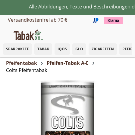
Alle Abbildungen, Texte und Beschreibungen die
Zum Hauptinhalt springen
Versandkostenfrei ab 70 €
Klarna
SPARPAKETE
TABAK
IQOS
GLO
ZIGARETTEN
PFEIF
Pfeifentabak
Pfeifen-Tabak A-E
Colts Pfeifentabak