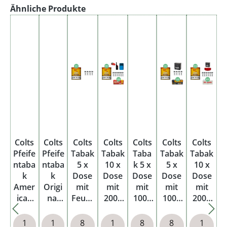
Produktgalerie überspringen
Ähnliche Produkte
Colts
Colts
Colts
Colts
Colts
Colts
Colts
Pfeife
Pfeife
Tabak
Tabak
Taba
Tabak
Tabak
ntaba
ntaba
5 x
10 x
k 5 x
5 x
10 x
k
k
Dose
Dose
Dose
Dose
Dose
Amer
Origin
mit
mit
mit
mit
mit
ican
al
Feuer
2000
1000
1000
2000
Mixtu
Dose
zeuge
Plus
Extra
Extra
Extra
re
n
Hülse
Size
Hülse
Size
1
1
8
1
8
8
1