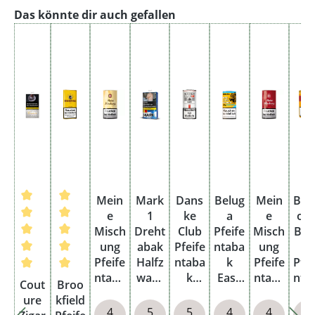
Produktgalerie überspringen
Das könnte dir auch gefallen
Mein
Mark
Dans
Belug
Mein
Bar
e
1
ke
a
e
orf
Misch
Dreht
Club
Pfeife
Misch
Bes
ung
abak
Pfeife
ntaba
ung
r
Pfeife
Halfz
ntaba
k
Pfeife
Pfei
Durchschnittliche Bewertung von 5 von 5 Sternen
Durchschnittliche Bewertung von 5 von 5 Sterne
ntaba
ware
k
Easy
ntaba
nta
Cout
Broo
k
Origi
White
Cut
k Rot
k
ure
kfield
Gelb
nal
Pouc
Pouc
Pouc
Ar
4
5
5
4
4
1