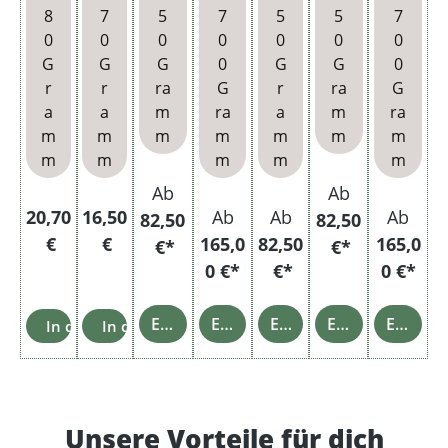
Dose
n
Hülse
n
Hülse
8
7
5
7
5
5
7
n
n
0
0
0
0
0
0
0
G
G
G
0
G
G
0
r
ra
ra
G
r
ra
G
a
m
m
ra
a
m
ra
m
m
m
m
m
m
m
m
m
m
m
Regulärer Preis:
16,50
Ab
Ab
Regulärer Preis:
20,70
Ab
Ab
Ab
€
82,50
82,50
€
165,0
82,50
165,0
€*
€*
0 €*
€*
0 €*
Einzelheiten
Einzelheiten
Einzelheiten
Einzelheiten
Einzelheiten
In den Warenkorb
In den Warenkorb
Unsere Vorteile für dich