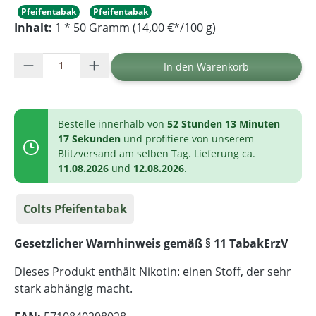
Pfeifentabak
Pfeifentabak
Inhalt:
1 * 50 Gramm (14,00 €*/100 g)
Produkt Anzahl: Gib den gewünschten Wer
In den Warenkorb
Bestelle innerhalb von
52 Stunden 13 Minuten
16 Sekunden
und profitiere von unserem
Blitzversand am selben Tag. Lieferung ca.
11.08.2026
und
12.08.2026
.
Colts Pfeifentabak
Gesetzlicher Warnhinweis gemäß § 11 TabakErzV
Dieses Produkt enthält Nikotin: einen Stoff, der sehr
stark abhängig macht.