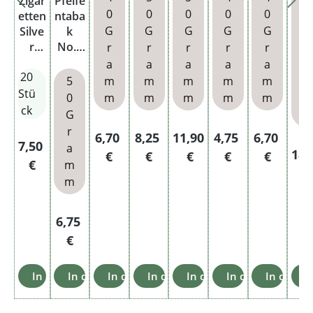
Zigar
Pfeife
Pouc
Blue
h
h
h
ati
0
0
0
0
0
6
etten
ntaba
h
Pouc
Mix
G
G
G
G
G
0
Silve
k
h XL
re
r
No.1
r
r
r
r
r
G
Do
Slim
Pouc
a
a
a
a
a
r
20
h
5
m
m
m
m
m
a
Stü
0
m
m
m
m
m
m
ck
G
m
r
Regulärer Preis:
Regulärer Preis:
Regulärer Preis:
Regulärer Preis:
Regulärer 
6,70
8,25
11,90
4,75
6,70
Regulärer Preis:
7,50
a
Reg
18,
€
€
€
€
€
€
m
€
m
Regulärer Preis:
6,75
€
In den Warenkorb
In den Warenkorb
In den Warenkorb
In den Warenkorb
In den Warenkorb
In den Warenkor
In den W
I