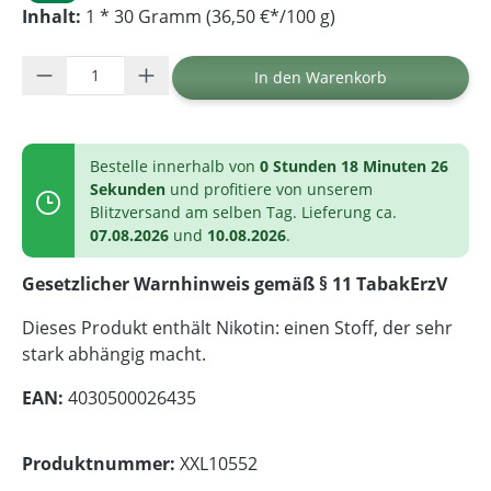
Inhalt:
1 * 30 Gramm (36,50 €*/100 g)
Produkt Anzahl: Gib den gewünschten Wer
In den Warenkorb
Bestelle innerhalb von
0 Stunden 18 Minuten 26
Sekunden
und profitiere von unserem
Blitzversand am selben Tag. Lieferung ca.
07.08.2026
und
10.08.2026
.
Gesetzlicher Warnhinweis gemäß § 11 TabakErzV
Dieses Produkt enthält Nikotin: einen Stoff, der sehr
stark abhängig macht.
EAN:
4030500026435
Produktnummer:
XXL10552