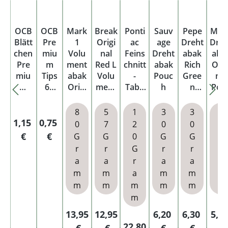
OCB
OCB
Mark
Break
Ponti
Sauv
Pepe
May
Blätt
Pre
1
Origi
ac
age
Dreht
Dreh
chen
miu
Volu
nal
Feins
Dreht
abak
aba
Pre
m
ment
Red L
chnitt
abak
Rich
Orig
miu
Tips
abak
Volu
-
Pouc
Gree
nal
m
60
Origi
ment
Taba
h
n
Pou
Blac
mm
nal
abak
k
Pouc
h
k
x 18
Gold
Dose
Amer
h
8
5
1
3
3
3
Kurz
mm
M
ican
Regulärer Preis:
Regulärer Preis:
1,15
0,75
0
7
2
0
0
0
No 4
50
Dose
Blend
€
€
G
G
0
G
G
G
Dou
Blatt
Dose
r
r
G
r
r
r
ble
a
a
r
a
a
a
100
m
m
a
m
m
m
Blatt
m
m
m
m
m
m
m
Regulärer Preis:
Regulärer Preis:
Regulärer Preis:
Regulärer 
Regu
13,95
12,95
6,20
6,30
5,9
Regulärer Preis:
22,80
€
€
€
€
€