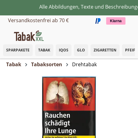
Alle Abbildungen, Texte und Beschreibungen
Zum Hauptinhalt springen
Versandkostenfrei ab 70 €
Klarna
SPARPAKETE
TABAK
IQOS
GLO
ZIGARETTEN
PFEIF
Tabak
Tabaksorten
Drehtabak