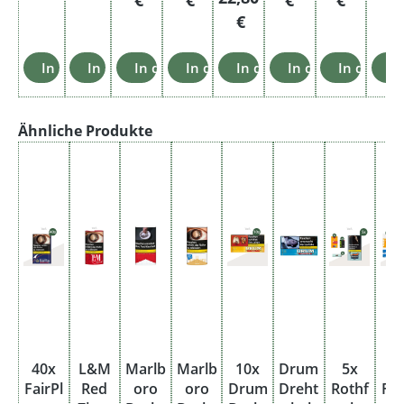
€
In den Warenkorb
In den Warenkorb
In den Warenkorb
In den Warenkorb
In den Warenkorb
In den Warenkor
In den W
I
Produktgalerie überspringen
Ähnliche Produkte
40x
L&M
Marlb
Marlb
10x
Drum
5x
2
FairPl
Red
oro
oro
Drum
Dreht
Rothf
Fai