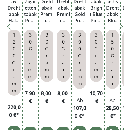
ay
Zigar
Dreht
Dreht
Dreht
abak
uchs
a
Dreht
etten
abak
abak
abak
Brigh
Dreht
Dr
abak
tabak
Premi
Premi
Gold
t Blue
abak
ab
Halfz
Pouc
um
um
Pouc
Pouc
Blue
Ha
ware
h
Rot
Gold
h
h
Pouc
wa
Shag
Pouc
Pouc
h mit
Sh
1
3
3
3
3
3
1
Blau
h
h
Gizeh
Bl
2
0
0
0
0
0
5
Pouc
Filter
Po
0
G
G
G
0
G
0
h
und
h 
0
r
r
r
G
r
G
Blättc
Gi
G
a
a
a
r
a
r
r
hen
Sl
r
m
m
m
a
m
a
Fil
a
m
m
m
m
m
m
m
m
m
m
Regulärer Preis:
Regulärer Preis:
Regulärer Preis:
Regulärer Preis:
7,90
8,00
8,00
10,70
Ab
Ab
A
€
€
€
€
220,0
107,0
28,50
11
0 €*
0 €*
€*
0 