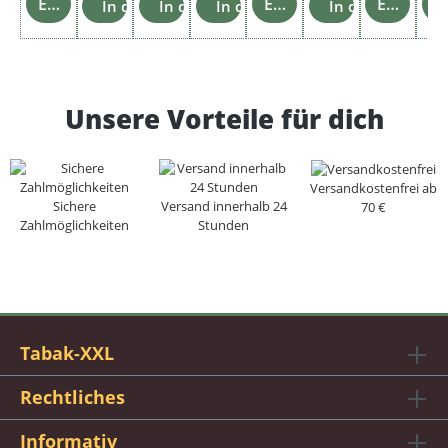
Einzelheiten
Einzelheiten
Einzelheiten
Einz
In den Warenkorb
In den Warenkorb
In den Warenkorb
In den Warenko
Unsere Vorteile für dich
Versandkostenfrei ab
Sichere
Versand innerhalb 24
70 €
Zahlmöglichkeiten
Stunden
Tabak-XXL
Rechtliches
Informativ