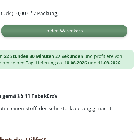
tück (10,00 €* / Packung)
ib den gewünschten Wert ein oder benutz
In den Warenkorb
on
22 Stunden 30 Minuten 26 Sekunden
und profitiere von
d am selben Tag. Lieferung ca.
10.08.2026
und
11.08.2026
.
s gemäß § 11 TabakErzV
tin: einen Stoff, der sehr stark abhängig macht.
hst du Hilfe?