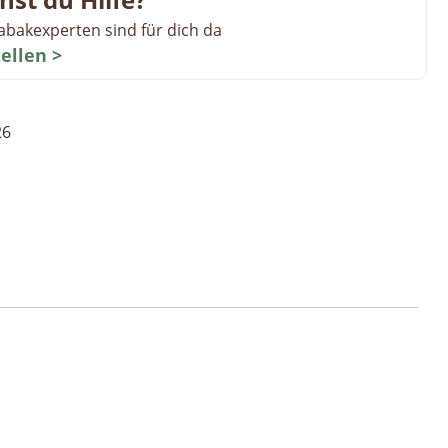
abakexperten sind für dich da
tellen >
26