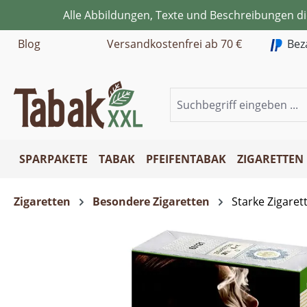
Alle Abbildungen, Texte und Beschreibungen d
m Hauptinhalt springen
Zur Suche springen
Zur Hauptnavigation springen
Blog
Versandkostenfrei ab 70 €
Bez
SPARPAKETE
TABAK
PFEIFENTABAK
ZIGARETTEN
Zigaretten
Besondere Zigaretten
Starke Zigaret