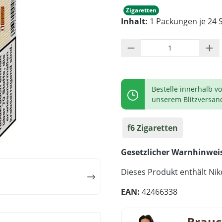
Zigaretten
Inhalt:
1 Packungen je 24 S
Produkt Anzahl: G
Bestelle innerhalb v
unserem Blitzversan
f6 Zigaretten
Gesetzlicher Warnhinwei
Dieses Produkt enthält Niko
EAN:
42466338
Brauc