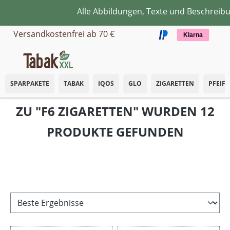
Alle Abbildungen, Texte und Beschreibun
Zum Hauptinhalt springen
Versandkostenfrei ab 70 €
Klarna
SPARPAKETE
TABAK
IQOS
GLO
ZIGARETTEN
PFEIF
ZU "F6 ZIGARETTEN" WURDEN 12
PRODUKTE GEFUNDEN
Filter