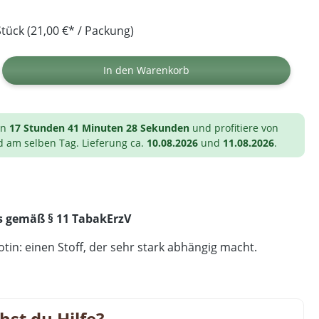
tück (21,00 €* / Packung)
ib den gewünschten Wert ein oder benutz
In den Warenkorb
on
17 Stunden 41 Minuten 27 Sekunden
und profitiere von
d am selben Tag. Lieferung ca.
10.08.2026
und
11.08.2026
.
s gemäß § 11 TabakErzV
tin: einen Stoff, der sehr stark abhängig macht.
hst du Hilfe?