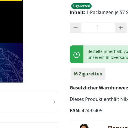
Zigaretten
Inhalt:
1 Packungen je 57 S
Produkt Anzahl: G
Bestelle innerhalb v
unserem Blitzversan
f6 Zigaretten
Gesetzlicher Warnhinwei
Dieses Produkt enthält Niko
EAN:
42492405
Brauc