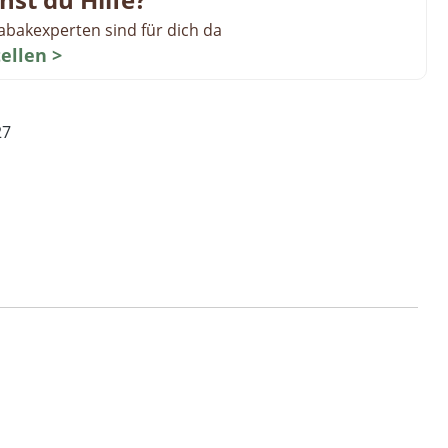
abakexperten sind für dich da
tellen >
27