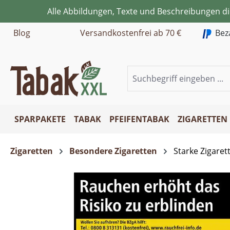
Alle Abbildungen, Texte und Beschreibungen d
m Hauptinhalt springen
Zur Suche springen
Zur Hauptnavigation springen
Blog
Versandkostenfrei ab 70 €
Bez
SPARPAKETE
TABAK
PFEIFENTABAK
ZIGARETTEN
Zigaretten
Besondere Zigaretten
Starke Zigaret