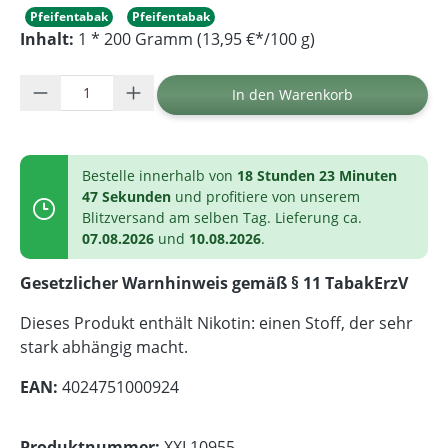
Pfeifentabak
Pfeifentabak
Inhalt:
1 * 200 Gramm (13,95 €*/100 g)
Produkt Anzahl: Gib den gewünschten Wer
In den Warenkorb
Bestelle innerhalb von
18 Stunden 23 Minuten
47 Sekunden
und profitiere von unserem
Blitzversand am selben Tag. Lieferung ca.
07.08.2026
und
10.08.2026
.
Gesetzlicher Warnhinweis gemäß § 11 TabakErzV
Dieses Produkt enthält Nikotin: einen Stoff, der sehr
stark abhängig macht.
EAN:
4024751000924
Produktnummer:
XXL10955