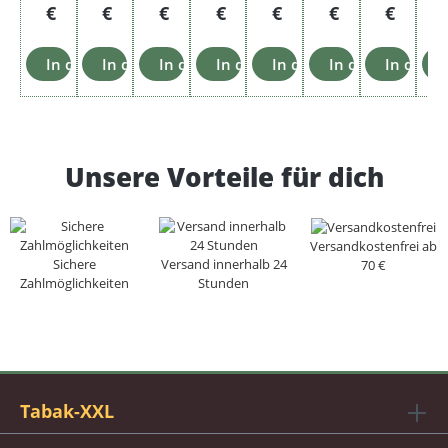
€
€
€
€
€
€
€
In den Warenkorb
In den Warenkorb
In den Warenkorb
In den Warenkorb
In den Warenkorb
In den Warenko
In den 
Unsere Vorteile für dich
Versandkostenfrei ab
Sichere
Versand innerhalb 24
70 €
Zahlmöglichkeiten
Stunden
Tabak-XXL