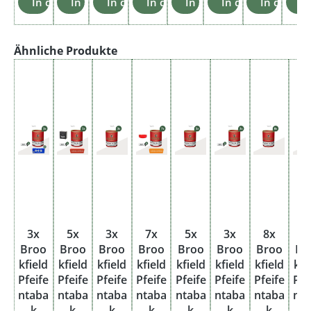
In den Warenkorb
In den Warenkorb
In den Warenkorb
In den Warenkorb
In den Warenkorb
In den Warenkor
In den W
I
Produktgalerie überspringen
Ähnliche Produkte
3x
5x
3x
7x
5x
3x
8x
7
Broo
Broo
Broo
Broo
Broo
Broo
Broo
Br
kfield
kfield
kfield
kfield
kfield
kfield
kfield
kfi
Pfeife
Pfeife
Pfeife
Pfeife
Pfeife
Pfeife
Pfeife
Pfe
ntaba
ntaba
ntaba
ntaba
ntaba
ntaba
ntaba
nt
k
k
k
k
k
k
k