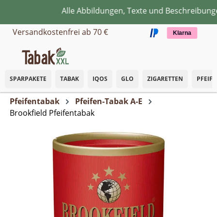
Alle Abbildungen, Texte und Beschreibungen
Zum Hauptinhalt springen
Versandkostenfrei ab 70 €
Klarna
SPARPAKETE
TABAK
IQOS
GLO
ZIGARETTEN
PFEIF
Pfeifentabak
Pfeifen-Tabak A-E
Brookfield Pfeifentabak