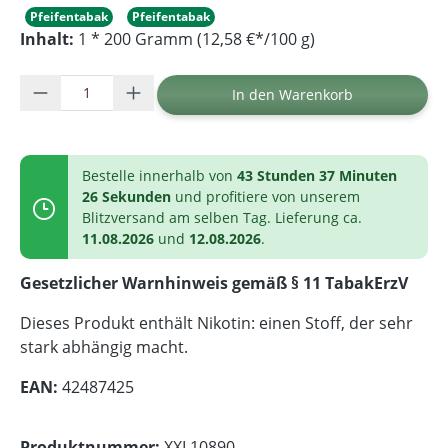
Pfeifentabak
Pfeifentabak
Inhalt:
1 * 200 Gramm (12,58 €*/100 g)
Produkt Anzahl: Gib den gewünschten Wer
In den Warenkorb
Bestelle innerhalb von
43 Stunden 37 Minuten
26 Sekunden
und profitiere von unserem
Blitzversand am selben Tag. Lieferung ca.
11.08.2026
und
12.08.2026
.
Gesetzlicher Warnhinweis gemäß § 11 TabakErzV
Dieses Produkt enthält Nikotin: einen Stoff, der sehr
stark abhängig macht.
EAN:
42487425
Produktnummer:
XXL10890