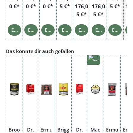
0 €*
0 €*
0 €*
5 €*
176,0
176,0
5 €*
17
5 €*
5 €*
5 
Einzelheiten
Einzelheiten
Einzelheiten
Einzelheiten
Einzelheiten
Einzelheiten
Einzelheiten
Einz
Produktgalerie überspringen
Das könnte dir auch gefallen
Broo
Dr.
Ermu
Brigg
Dr.
Mac
Ermu
Erm