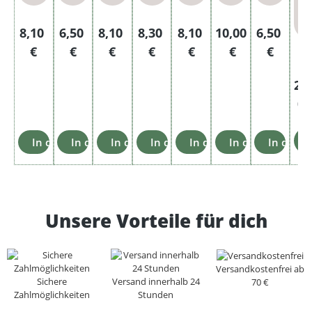
e
Regulärer Preis:
Regulärer Preis:
Regulärer Preis:
Regulärer Preis:
Regulärer Preis:
Regulärer Preis:
Regulärer
8,10
6,50
8,10
8,30
8,10
10,00
6,50
€
€
€
€
€
€
€
A
24
0 
Einz
In den Warenkorb
In den Warenkorb
In den Warenkorb
In den Warenkorb
In den Warenkorb
In den Warenko
In den 
Unsere Vorteile für dich
Versandkostenfrei ab
Sichere
Versand innerhalb 24
70 €
Zahlmöglichkeiten
Stunden