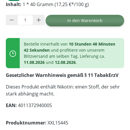
Inhalt:
1 * 40 Gramm (17,25 €*/100 g)
Produkt Anzahl: Gib den gewünschten Wer
In den Warenkorb
Bestelle innerhalb von
10 Stunden 48 Minuten
42 Sekunden
und profitiere von unserem
Blitzversand am selben Tag. Lieferung ca.
11.08.2026
und
12.08.2026
.
Gesetzlicher Warnhinweis gemäß § 11 TabakErzV
Dieses Produkt enthält Nikotin: einen Stoff, der sehr
stark abhängig macht.
EAN:
4011372940005
Produktnummer:
XXL15445