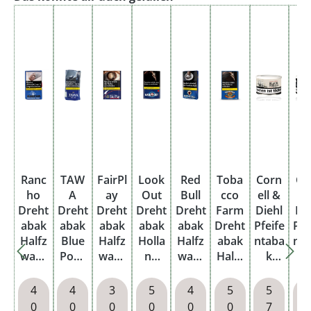
Ranc
TAW
FairPl
Look
Red
Toba
Corn
Co
ho
A
ay
Out
Bull
cco
ell &
ell
Dreht
Dreht
Dreht
Dreht
Dreht
Farm
Diehl
Di
abak
abak
abak
abak
abak
Dreht
Pfeife
Pfe
Halfz
Blue
Halfz
Holla
Halfz
abak
ntaba
nt
ware
Pouc
ware
nd
ware
Halfz
k
Shag
h
Shag
Blue
Shag
ware
Black
Sp
Pouc
Blau
Pouc
Blau
Frigat
ke
4
4
3
5
4
5
5
h
Pouc
h
Pouc
e
Na
0
0
0
0
0
0
7