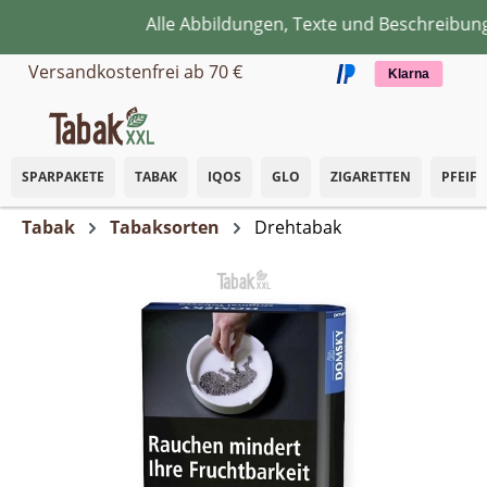
Alle Abbildungen, Texte und Beschreibunge
Zum Hauptinhalt springen
Versandkostenfrei ab 70 €
Klarna
SPARPAKETE
TABAK
IQOS
GLO
ZIGARETTEN
PFEIF
Tabak
Tabaksorten
Drehtabak