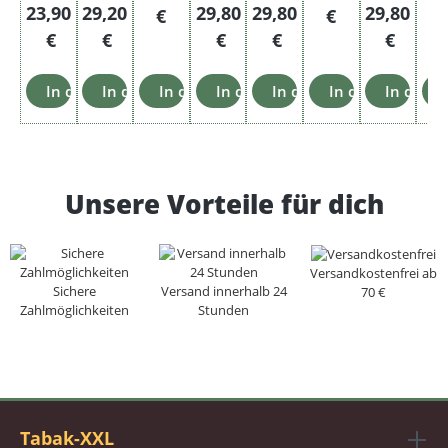
Regulärer Preis:
Regulärer Preis:
Regulärer Preis:
Regulärer Preis:
Regulärer 
23,90
29,20
29,80
29,80
29,80
€
€
€
€
€
€
€
In den Warenkorb
In den Warenkorb
In den Warenkorb
In den Warenkorb
In den Warenkorb
In den Warenko
In den 
Unsere Vorteile für dich
Versandkostenfrei ab
Sichere
Versand innerhalb 24
70 €
Zahlmöglichkeiten
Stunden
Tabak-XXL