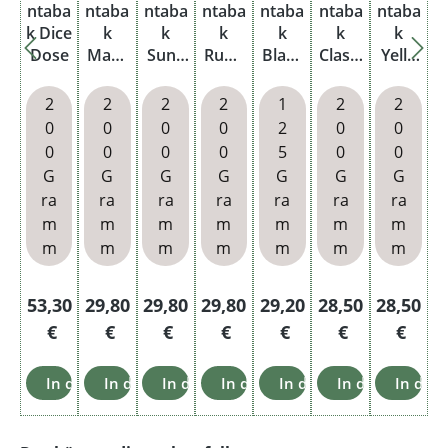
ntaba
ntaba
ntaba
ntaba
ntaba
ntaba
ntaba
k Dice
k
k
k
k
k
k
Dose
Maro
Sung
Ruby
Black
Classi
Yello
on
old
Dose
V
c
w
Dose
Dose
L
Dose
Dose
Dose
2
2
2
2
1
2
2
L
L
L
L
0
0
0
0
2
0
0
0
0
0
0
5
0
0
G
G
G
G
G
G
G
ra
ra
ra
ra
ra
ra
ra
m
m
m
m
m
m
m
m
m
m
m
m
m
m
Regulärer Preis:
Regulärer Preis:
Regulärer Preis:
Regulärer Preis:
Regulärer Preis:
Regulärer Preis
Reguläre
53,30
29,80
29,80
29,80
29,20
28,50
28,50
€
€
€
€
€
€
€
In den Warenkorb
In den Warenkorb
In den Warenkorb
In den Warenkorb
In den Warenkorb
In den Warenk
In den