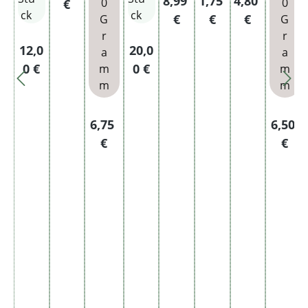
8,99
1,75
4,80
0
0
€
XXL
mm
nbür
Stk.
ck
ck
€
€
€
G
G
ste
r
r
100
Regulärer Preis:
Regulärer Preis:
12,0
20,0
a
a
Stüc
0 €
0 €
m
m
k
m
m
Regulärer Preis:
Regulä
6,75
6,50
€
€