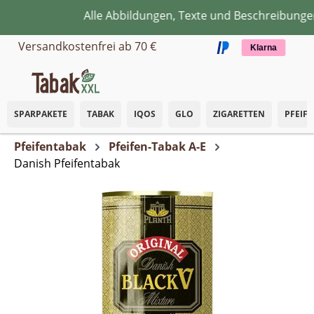
Alle Abbildungen, Texte und Beschreibungen d
Zum Hauptinhalt springen
Versandkostenfrei ab 70 €
Klarna
SPARPAKETE
TABAK
IQOS
GLO
ZIGARETTEN
PFEIF
Pfeifentabak
Pfeifen-Tabak A-E
Danish Pfeifentabak