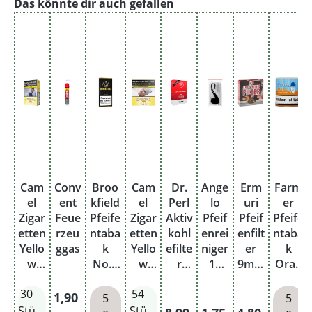
Produktgalerie überspringen
Das könnte dir auch gefallen
Cam
Conv
Broo
Cam
Dr.
Ange
Erm
Farm
el
ent
kfield
el
Perl
lo
uri
er
Zigar
Feue
Pfeife
Zigar
Aktiv
Pfeif
Pfeif
Pfeife
etten
rzeu
ntaba
etten
kohl
enrei
enfilt
ntaba
Yello
ggas
k
Yello
efilte
niger
er
k
w
No.2
w
r
15
9mm
Oran
Long
Pouc
Big
junio
cm
Aktiv
ge
30
54
Big
h
Pack
r 100
Drah
kohl
Regulärer Preis:
1,90
5
5
Pack
6XL
x 9
tker
e 40
Stü
Stü
Regulärer Preis:
Regulärer Preis:
Regulärer Pre