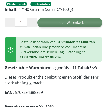
Pfeifentabak
Pfeifentabak
Inhalt:
1 * 40 Gramm (23,75 €*/100 g)
Produkt Anzahl: Gib den gewünschten Wer
In den Warenkorb
Bestelle innerhalb von
31 Stunden 27 Minuten
19 Sekunden
und profitiere von unserem
Blitzversand am selben Tag. Lieferung ca.
11.08.2026
und
12.08.2026
.
Gesetzlicher Warnhinweis gemäß § 11 TabakErzV
Dieses Produkt enthält Nikotin: einen Stoff, der sehr
stark abhängig macht.
EAN:
5707294388269
Produktnummer:
XXL10831