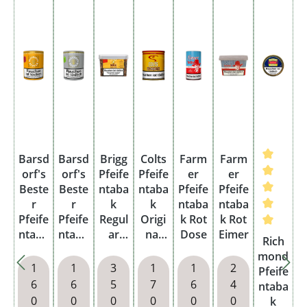
Barsd
Barsd
Brigg
Colts
Farm
Farm
orf's
orf's
Pfeife
Pfeife
er
er
Beste
Beste
ntaba
ntaba
Pfeife
Pfeife
r
r
k
k
ntaba
ntaba
Pfeife
Pfeife
Regul
Origi
k Rot
k Rot
ntaba
ntaba
ar
nal
Dose
Eimer
Durchschn
Rich
k
k
Eimer
Dose
mond
Arom
Brigh
1
1
3
1
1
2
Pfeife
atic
t
6
6
5
7
6
4
ntaba
Mixtu
Virgin
0
0
0
0
0
0
k