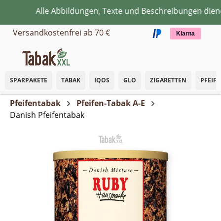
Alle Abbildungen, Texte und Beschreibungen dienen
Zum Hauptinhalt springen
Versandkostenfrei ab 70 €
Klarna
SPARPAKETE
TABAK
IQOS
GLO
ZIGARETTEN
PFEIF
Pfeifentabak
Pfeifen-Tabak A-E
Danish Pfeifentabak