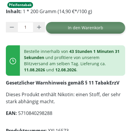
Pfeifentabak
Inhalt:
1 * 200 Gramm (14,90 €*/100 g)
Produkt Anzahl: Gib den gewünschten Wer
In den Warenkorb
Bestelle innerhalb von
43 Stunden 1 Minuten 31
Sekunden
und profitiere von unserem
Blitzversand am selben Tag. Lieferung ca.
11.08.2026
und
12.08.2026
.
Gesetzlicher Warnhinweis gemäß § 11 TabakErzV
Dieses Produkt enthält Nikotin: einen Stoff, der sehr
stark abhängig macht.
EAN:
5710840298288
Produktnummer:
XXL16573