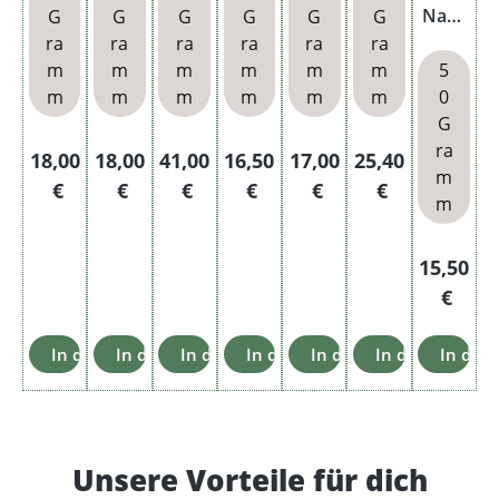
re
ia
Navy
G
G
G
G
G
G
Dose
Dose
Cut
ra
ra
ra
ra
ra
ra
Dose
m
m
m
m
m
m
5
m
m
m
m
m
m
0
G
ra
Regulärer Preis:
Regulärer Preis:
Regulärer Preis:
Regulärer Preis:
Regulärer Preis:
Regulärer Preis
18,00
18,00
41,00
16,50
17,00
25,40
m
€
€
€
€
€
€
m
Reguläre
15,50
€
In den Warenkorb
In den Warenkorb
In den Warenkorb
In den Warenkorb
In den Warenkorb
In den Warenk
In den
Unsere Vorteile für dich