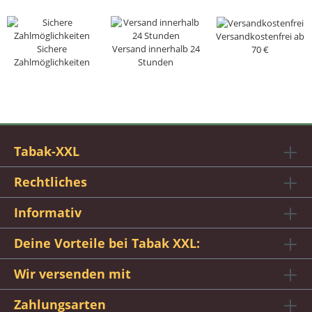
Versandkostenfrei ab
Sichere
Versand innerhalb 24
70 €
Zahlmöglichkeiten
Stunden
Tabak-XXL
Rechtliches
Informativ
Deine Vorteile bei Tabak XXL:
Wir versenden mit
Zahlungsarten