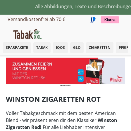
Alle Abbildungen, Texte und Beschreibungen d
Zum Hauptinhalt springen
Versandkostenfrei ab 70 €
Klarna
SPARPAKETE
TABAK
IQOS
GLO
ZIGARETTEN
PFEIF
WINSTON ZIGARETTEN ROT
Voller Tabakgeschmack mit dem besten American
Blend - wir präsentieren dir den Klassiker
Winston
Zigaretten Red!
Für alle Liebhaber intensiver