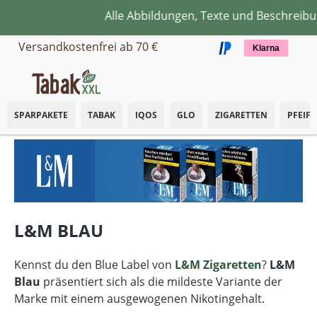
Alle Abbildungen, Texte und Beschreibun
Zum Hauptinhalt springen
Versandkostenfrei ab 70 €
Klarna
SPARPAKETE
TABAK
IQOS
GLO
ZIGARETTEN
PFEIF
L&M BLAU
Kennst du den Blue Label von
L&M Zigaretten
?
L&M
Blau
präsentiert sich als die mildeste Variante der
Marke mit einem ausgewogenen Nikotingehalt.