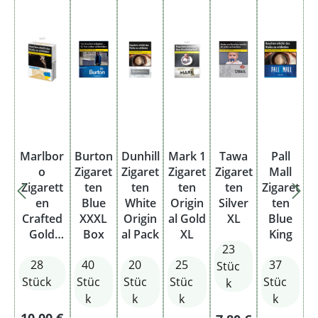
Marlbor
Burton
Dunhill
Mark 1
Tawa
Pall
o
Zigaret
Zigaret
Zigaret
Zigaret
Mall
Zigarett
ten
ten
ten
ten
Zigaret
en
Blue
White
Origin
Silver
ten
Crafted
XXXL
Origin
al Gold
XL
Blue
Gold
Box
al Pack
XL
King
23
2XL
28
40
20
25
37
Stüc
Stück
Stüc
Stüc
Stüc
Stüc
k
k
k
k
k
Regulärer Preis:
10,00 €