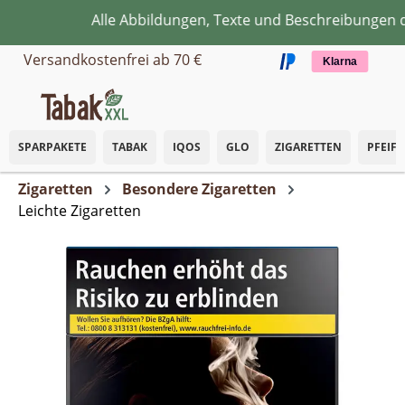
Alle Abbildungen, Texte und Beschreibungen die
Zum Hauptinhalt springen
Versandkostenfrei ab 70 €
Klarna
SPARPAKETE
TABAK
IQOS
GLO
ZIGARETTEN
PFEIF
Zigaretten
Besondere Zigaretten
Leichte Zigaretten