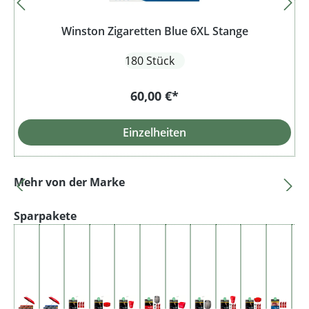
Winston Zigaretten Blue 6XL Stange
180 Stück
60,00 €*
Einzelheiten
Produktgalerie überspringen
Mehr von der Marke
Produktgalerie überspringen
Sparpakete