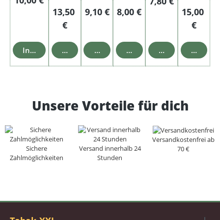
Regulärer Preis:
7,80 €
Regulärer Preis:
Regulärer Preis:
Regulärer Preis:
Regulärer
13,50
9,10 €
8,00 €
15,00
€
€
In den Warenkorb
In den Warenkorb
In den Warenkorb
In den Warenkorb
In den Warenkor
In den 
Unsere Vorteile für dich
Versandkostenfrei ab
Sichere
Versand innerhalb 24
70 €
Zahlmöglichkeiten
Stunden