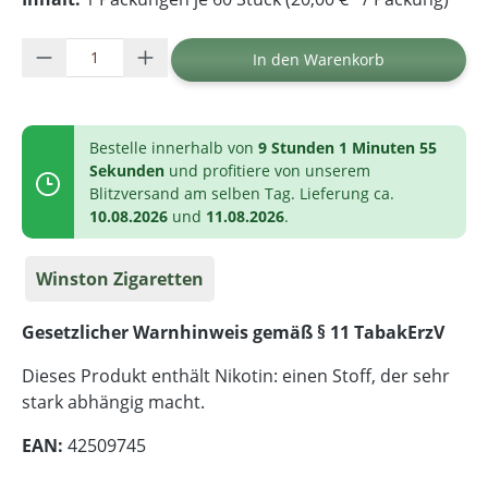
Produkt Anzahl: Gib den gewünschten Wer
In den Warenkorb
Bestelle innerhalb von
9 Stunden 1 Minuten 54
Sekunden
und profitiere von unserem
Blitzversand am selben Tag. Lieferung ca.
10.08.2026
und
11.08.2026
.
Winston Zigaretten
Gesetzlicher Warnhinweis gemäß § 11 TabakErzV
Dieses Produkt enthält Nikotin: einen Stoff, der sehr
stark abhängig macht.
EAN:
42509745