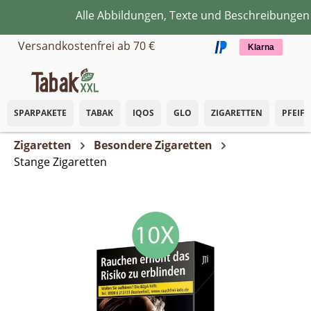
Alle Abbildungen, Texte und Beschreibungen d
Zum Hauptinhalt springen
Versandkostenfrei ab 70 €
Klarna
SPARPAKETE
TABAK
IQOS
GLO
ZIGARETTEN
PFEIF
Zigaretten
Besondere Zigaretten
Stange Zigaretten