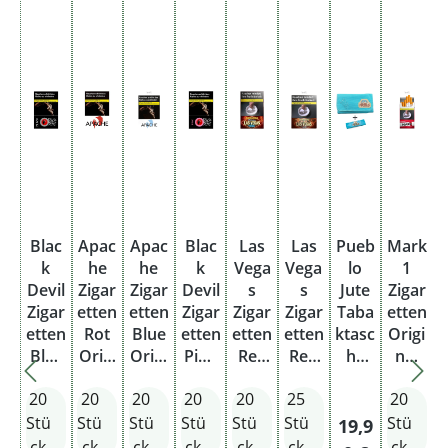
Me
Au
Gla
tall
to-
sas
asc
As
ch
he
ch
en
nb
en
be
ec
be
ch
he
ch
er
r
er
Blac
Apac
Apac
Blac
Las
Las
Pueb
Mark
F
k
he
he
k
Vega
Vega
lo
1
Devil
Zigar
Zigar
Devil
s
s
Jute
Zigar
Z
Zigar
etten
etten
Zigar
Zigar
Zigar
Taba
etten
a
etten
Rot
Blue
etten
etten
etten
ktasc
Origi
t
Blac
Origi
Origi
Pink
Red
Red
he
nal
k
nal
nal
Origi
Origi
Big
Türki
Red
D
20
20
20
20
20
25
20
Origi
Pack
Pack
nal
nal
Box
s +
Long
nal
Pack
Pack
Blätt
Origi
Stü
Stü
Stü
Stü
Stü
Stü
Stü
Regulärer Pre
19,9
Pack
chen
nal
ck
ck
ck
ck
ck
ck
ck