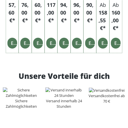
nge
Feu
erze
57,
76,
60,
117
94,
96,
90,
Ab
Ab
erze
uge
60
00
00
,00
00
00
00
158
160
uge
€*
€*
€*
€*
€*
€*
€*
,55
,00
€*
€*
Einzelheiten
Einzelheiten
Einzelheiten
Einzelheiten
Einzelheiten
Einzelheiten
Einzelheiten
Einzelheiten
Einzelheiten
Unsere Vorteile für dich
Versandkostenfrei ab
Sichere
Versand innerhalb 24
70 €
Zahlmöglichkeiten
Stunden