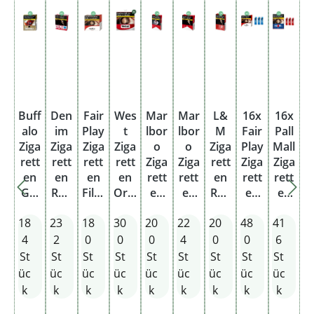
Buff
Den
Fair
Wes
Mar
Mar
L&
16x
16x
alo
im
Play
t
lbor
lbor
M
Fair
Pall
Ziga
Ziga
Ziga
Ziga
o
o
Ziga
Play
Mall
rett
rett
rett
rett
Ziga
Ziga
rett
Ziga
Ziga
en
en
en
en
rett
rett
en
rett
rett
Gol
Red
Filte
Orig
en
en
Red
en
en
d
XXL
r
inal
Red
Red
Lab
Filte
Red
18
23
18
30
20
22
20
48
41
Big
Sta
Her
Red
Orig
2XL
el
r
Gig
Pac
nge
cule
5XL
inal
Sta
Orig
XXX
a +
4
2
0
0
0
4
0
0
6
k
s
Sta
Pac
nge
inal
L +
3x
St
St
St
St
St
St
St
St
St
Sta
Sta
nge
k
Pac
3x
Elek
üc
üc
üc
üc
üc
üc
üc
üc
üc
nge
nge
Sta
k
Elek
tro-
k
k
k
k
k
k
k
k
k
nge
Sta
tro-
Feu