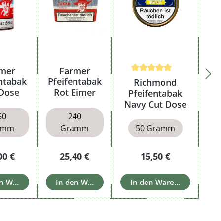
mer
Farmer
Durchschnittliche Bewertu
ntabak
Pfeifentabak
Richmond
Dose
Rot Eimer
Pfeifentabak
Navy Cut Dose
60
240
amm
Gramm
50 Gramm
ulärer Preis:
Regulärer Preis:
Regulärer Preis:
00 €
25,40 €
15,50 €
en Warenkorb
In den Warenkorb
In den Warenkorb