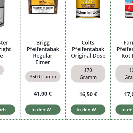
ster
Brigg
Colts
Far
right
Pfeifentabak
Pfeifentabak
Pfeife
se
Regular
Original Dose
Rot 
Eimer
170
1
350 Gramm
Gramm
Gr
 Preis:
Regulärer Preis:
41,00 €
Regulärer Preis:
Reg
16,50 €
17,
orb
In den Warenkorb
In den Warenkorb
In d