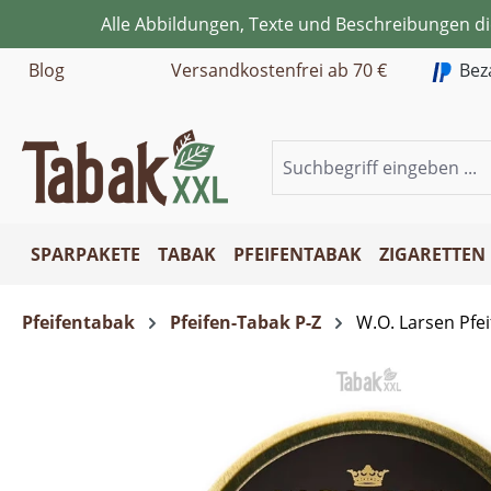
Alle Abbildungen, Texte und Beschreibungen d
m Hauptinhalt springen
Zur Suche springen
Zur Hauptnavigation springen
Blog
Versandkostenfrei ab 70 €
Bez
SPARPAKETE
TABAK
PFEIFENTABAK
ZIGARETTEN
Pfeifentabak
Pfeifen-Tabak P-Z
W.O. Larsen Pfe