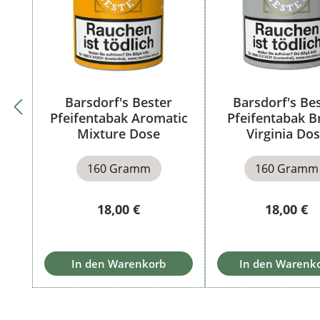
Barsdorf's Bester
Barsdorf's Be
Pfeifentabak Aromatic
Pfeifentabak B
Mixture Dose
Virginia Do
160 Gramm
160 Gramm
Regulärer Preis:
Regulärer
18,00 €
18,00 €
In den Warenkorb
In den Warenk