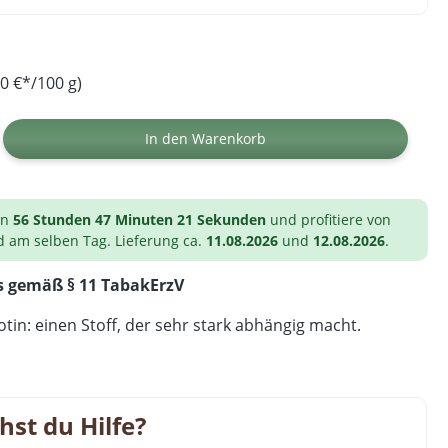
0 €*/100 g)
ib den gewünschten Wert ein oder benutz
In den Warenkorb
on
56 Stunden 47 Minuten 20 Sekunden
und profitiere von
d am selben Tag. Lieferung ca.
11.08.2026
und
12.08.2026
.
s gemäß § 11 TabakErzV
tin: einen Stoff, der sehr stark abhängig macht.
hst du Hilfe?