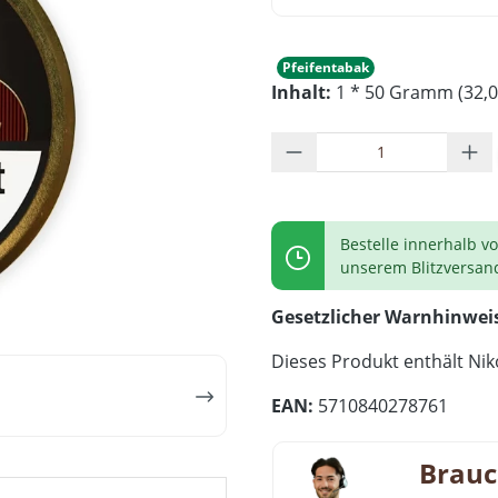
Pfeifentabak
Inhalt:
1 * 50 Gramm (32,0
Produkt Anzahl: G
Bestelle innerhalb v
unserem Blitzversan
Gesetzlicher Warnhinwei
Dieses Produkt enthält Niko
EAN:
5710840278761
Brauc