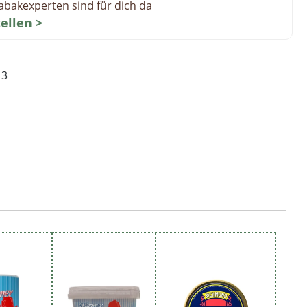
abakexperten sind für dich da
tellen >
13