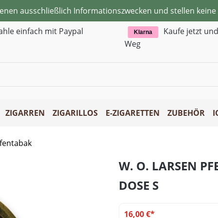
ienen ausschließlich Informationszwecken und stellen kei
ahle einfach mit Paypal
Kaufe jetzt un
Klarna
Weg
ZIGARREN
ZIGARILLOS
E-ZIGARETTEN
ZUBEHÖR
I
ifentabak
W. O. LARSEN PF
DOSE S
16,00 €*