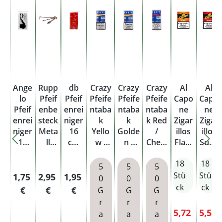
Ange
Rupp
db
Crazy
Crazy
Crazy
Al
Al
lo
Pfeif
Pfeif
Pfeife
Pfeife
Pfeife
Capo
Capo
Pfeif
enbe
enrei
ntaba
ntaba
ntaba
ne
ne
enrei
steck
niger
k
k
k Red
Zigar
Zigar
niger
Meta
16
Yello
Golde
/
illos
illos
15
ll
cm
w /
n /
Cherr
Flam
Suns
cm
dreit
Drah
Vanill
Hone
y
e
et
18
18
Drah
eilig
tker
a
y
Pouc
Oran
Rot
5
5
5
tker
nbür
Pouc
Pouc
h
ge M
M
Stü
Stü
Regulärer Preis:
Regulärer Preis:
Regulärer Preis:
1,75
2,95
1,95
0
0
0
nbür
ste
h
h
Cogn
Rum
ck
ck
€
€
€
G
G
G
ste
100
ac
mit
r
r
r
100
Stüc
mit
Filter
Verkaufspre
Verka
5,72
5,53
a
a
a
Stüc
k
Filter