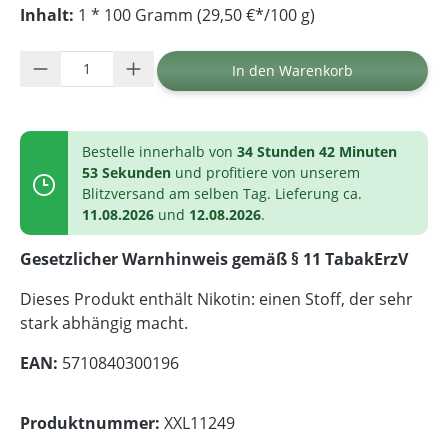
Inhalt:
1 * 100 Gramm (29,50 €*/100 g)
Produkt Anzahl: Gib den gewünschten Wer
In den Warenkorb
Bestelle innerhalb von
34 Stunden 42 Minuten
53 Sekunden
und profitiere von unserem
Blitzversand am selben Tag. Lieferung ca.
11.08.2026
und
12.08.2026
.
Gesetzlicher Warnhinweis gemäß § 11 TabakErzV
Dieses Produkt enthält Nikotin: einen Stoff, der sehr
stark abhängig macht.
EAN:
5710840300196
Produktnummer:
XXL11249