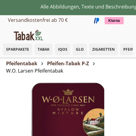
Alle Abbildungen, Texte und Beschreibunge
Zum Hauptinhalt springen
Versandkostenfrei ab 70 €
Klarna
SPARPAKETE
TABAK
IQOS
GLO
ZIGARETTEN
PFEIF
Pfeifentabak
Pfeifen-Tabak P-Z
W.O. Larsen Pfeifentabak