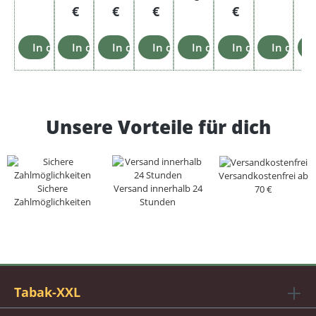
€
€
€
€
In den Warenkorb
In den Warenkorb
In den Warenkorb
In den Warenkorb
In den Warenkorb
In den Warenko
In den 
Unsere Vorteile für dich
Versandkostenfrei ab
Sichere
Versand innerhalb 24
70 €
Zahlmöglichkeiten
Stunden
Tabak-XXL