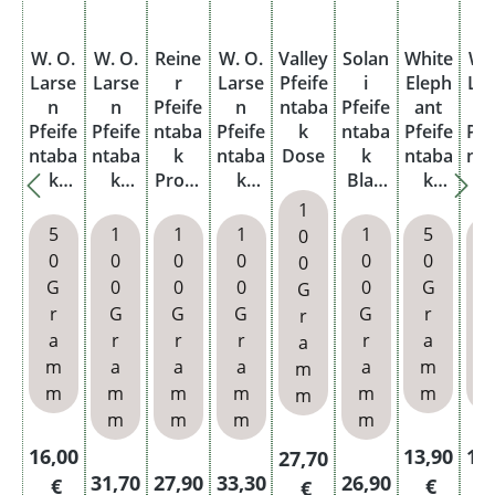
W. O.
W. O.
Reine
W. O.
Valley
Solan
White
W.
Larse
Larse
r
Larse
Pfeife
i
Eleph
La
n
n
Pfeife
n
ntaba
Pfeife
ant
Pfeife
Pfeife
ntaba
Pfeife
k
ntaba
Pfeife
Pfe
ntaba
ntaba
k
ntaba
Dose
k
ntaba
nt
k
k
Profe
k
Blau
k
Avalo
Royal
ssion
Signa
Blend
Seren
Cla
1
n
Danis
al
ture
369
geti
5
1
1
1
1
5
0
Mixtu
h
Dose
Dose
Box
Dose
El
0
0
0
0
0
0
0
re
Dose
n
G
0
0
0
0
G
G
Pouc
Po
r
G
G
G
G
r
r
r
h
a
r
r
r
r
a
a
m
a
a
a
a
m
m
m
m
m
m
m
m
m
m
m
m
m
Regulärer Preis:
Regulärer 
Reg
16,00
13,90
13
Regulärer Preis:
27,70
Regulärer Preis:
Regulärer Preis:
Regulärer Preis:
Regulärer Preis:
31,70
27,90
33,30
26,90
€
€
€