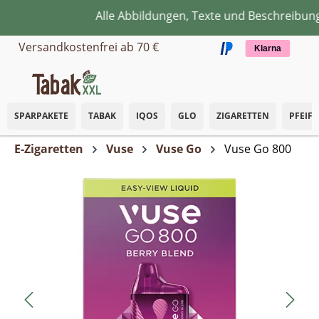
Alle Abbildungen, Texte und Beschreibunge
Zum Hauptinhalt springen
Versandkostenfrei ab 70 €
Klarna
SPARPAKETE
TABAK
IQOS
GLO
ZIGARETTEN
PFEIF
E-Zigaretten
Vuse
Vuse Go
Vuse Go 800