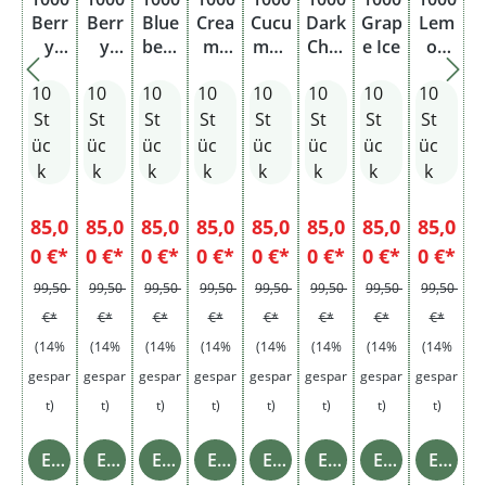
Berr
Berr
Blue
Crea
Cucu
Dark
Grap
Lem
y
y
berr
my
mbe
Cher
e Ice
on
Blen
Wate
y Ice
Toba
r Mix
ry
Berr
10
10
10
10
10
10
10
10
d
rmel
cco
y
on
St
St
St
St
St
St
St
St
üc
üc
üc
üc
üc
üc
üc
üc
k
k
k
k
k
k
k
k
85,0
85,0
85,0
85,0
85,0
85,0
85,0
85,0
0 €*
0 €*
0 €*
0 €*
0 €*
0 €*
0 €*
0 €*
99,50
99,50
99,50
99,50
99,50
99,50
99,50
99,50
€*
€*
€*
€*
€*
€*
€*
€*
(14%
(14%
(14%
(14%
(14%
(14%
(14%
(14%
gespar
gespar
gespar
gespar
gespar
gespar
gespar
gespar
t)
t)
t)
t)
t)
t)
t)
t)
Einzelheiten
Einzelheiten
Einzelheiten
Einzelheiten
Einzelheiten
Einzelheiten
Einzelheiten
Einzelheiten