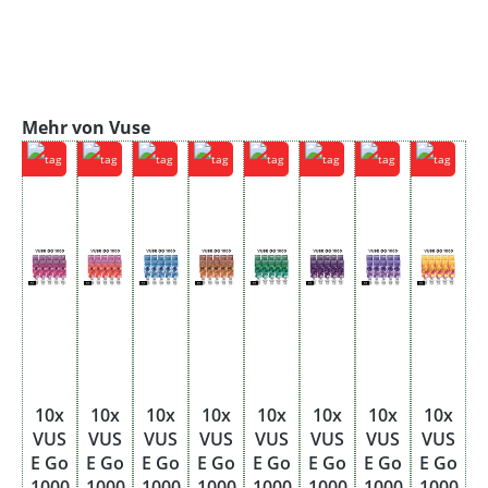
Produktgalerie überspringen
Mehr von Vuse
10x
10x
10x
10x
10x
10x
10x
10x
VUS
VUS
VUS
VUS
VUS
VUS
VUS
VUS
E Go
E Go
E Go
E Go
E Go
E Go
E Go
E Go
1000
1000
1000
1000
1000
1000
1000
1000