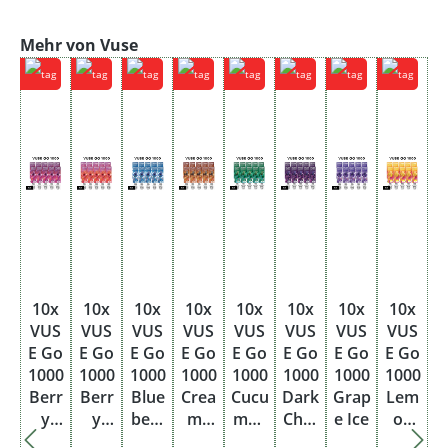
Produktgalerie überspringen
Mehr von Vuse
10x
10x
10x
10x
10x
10x
10x
10x
VUS
VUS
VUS
VUS
VUS
VUS
VUS
VUS
E Go
E Go
E Go
E Go
E Go
E Go
E Go
E Go
1000
1000
1000
1000
1000
1000
1000
1000
Berr
Berr
Blue
Crea
Cucu
Dark
Grap
Lem
y
y
berr
my
mbe
Cher
e Ice
on
Blen
Wate
y Ice
Toba
r Mix
ry
Berr