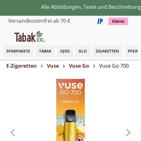
Alle Abbildungen, Texte und Beschreibunge
Zum Hauptinhalt springen
Versandkostenfrei ab 70 €
Klarna
SPARPAKETE
TABAK
IQOS
GLO
ZIGARETTEN
PFEIF
E-Zigaretten
Vuse
Vuse Go
Vuse Go 700