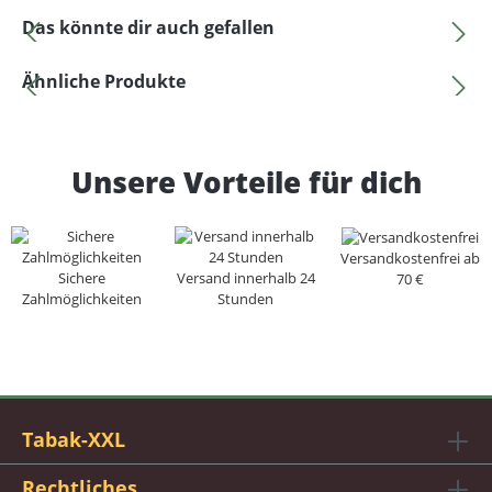
Produktgalerie überspringen
Das könnte dir auch gefallen
Produktgalerie überspringen
Ähnliche Produkte
Unsere Vorteile für dich
Versandkostenfrei ab
Sichere
Versand innerhalb 24
70 €
Zahlmöglichkeiten
Stunden
Tabak-XXL
Rechtliches