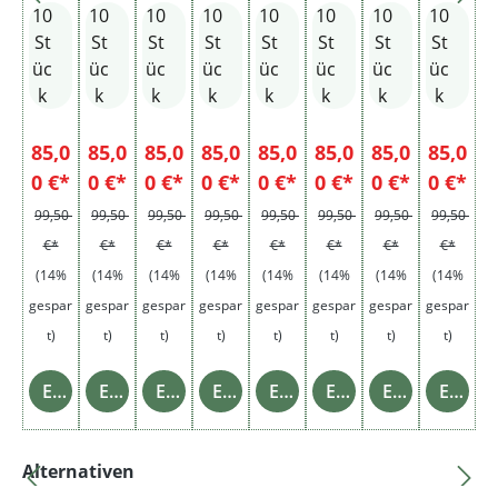
10
10
10
10
10
10
10
10
d
rmel
cco
y
on
St
St
St
St
St
St
St
St
üc
üc
üc
üc
üc
üc
üc
üc
k
k
k
k
k
k
k
k
85,0
85,0
85,0
85,0
85,0
85,0
85,0
85,0
0 €*
0 €*
0 €*
0 €*
0 €*
0 €*
0 €*
0 €*
99,50
99,50
99,50
99,50
99,50
99,50
99,50
99,50
€*
€*
€*
€*
€*
€*
€*
€*
(14%
(14%
(14%
(14%
(14%
(14%
(14%
(14%
gespar
gespar
gespar
gespar
gespar
gespar
gespar
gespar
t)
t)
t)
t)
t)
t)
t)
t)
Einzelheiten
Einzelheiten
Einzelheiten
Einzelheiten
Einzelheiten
Einzelheiten
Einzelheiten
Einzelheiten
Produktgalerie überspringen
Alternativen