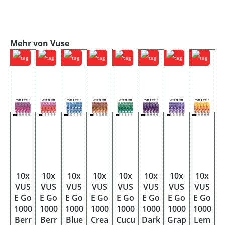
Produktgalerie überspringen
Mehr von Vuse
10x
10x
10x
10x
10x
10x
10x
10x
VUS
VUS
VUS
VUS
VUS
VUS
VUS
VUS
E Go
E Go
E Go
E Go
E Go
E Go
E Go
E Go
1000
1000
1000
1000
1000
1000
1000
1000
Berr
Berr
Blue
Crea
Cucu
Dark
Grap
Lem