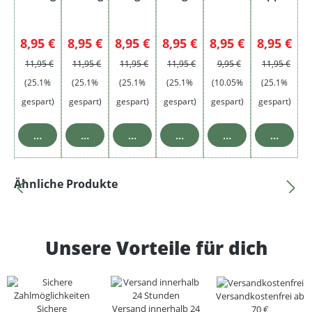
Einweg
Einweg
Einweg
20 mg
E-
Einweg
Zigaret
Verkaufspreis:
Verkaufspreis:
Verkaufspreis:
Verkaufspreis:
Verkaufspreis:
Verkaufsp
8,95 €
8,95 €
8,95 €
8,95 €
8,95 €
8,95 €
te - 0
Regulärer Preis:
Regulärer Preis:
Regulärer Preis:
Regulärer Preis:
Regulärer Preis:
Regulärer Pre
11,95 €
11,95 €
11,95 €
11,95 €
9,95 €
11,95 €
mg
(25.1%
(25.1%
(25.1%
(25.1%
(10.05%
(25.1%
gespart)
gespart)
gespart)
gespart)
gespart)
gespart)
In den Warenkorb
In den Warenkorb
In den Warenkorb
In den Warenkorb
In den Warenkor
In den 
Produktgalerie überspringen
Ähnliche Produkte
Unsere Vorteile für dich
Versandkostenfrei ab
Sichere
Versand innerhalb 24
70 €