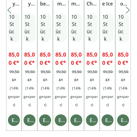
y
y
berr
my
mbe
Cher
e Ice
on
Blen
Wate
y Ice
Toba
r Mix
ry
Berr
10
10
10
10
10
10
10
10
d
rmel
cco
y
on
St
St
St
St
St
St
St
St
üc
üc
üc
üc
üc
üc
üc
üc
k
k
k
k
k
k
k
k
85,0
85,0
85,0
85,0
85,0
85,0
85,0
85,0
0 €*
0 €*
0 €*
0 €*
0 €*
0 €*
0 €*
0 €*
99,50
99,50
99,50
99,50
99,50
99,50
99,50
99,50
€*
€*
€*
€*
€*
€*
€*
€*
(14%
(14%
(14%
(14%
(14%
(14%
(14%
(14%
gespar
gespar
gespar
gespar
gespar
gespar
gespar
gespar
t)
t)
t)
t)
t)
t)
t)
t)
Einzelheiten
Einzelheiten
Einzelheiten
Einzelheiten
Einzelheiten
Einzelheiten
Einzelheiten
Einzelheiten