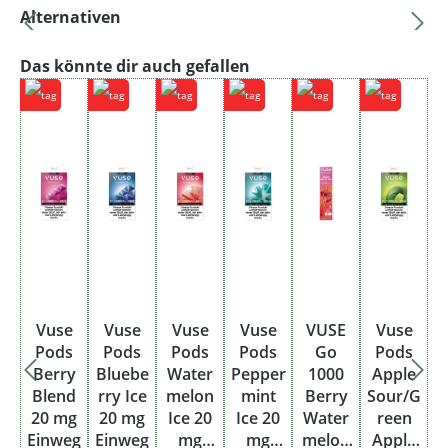
Produktgalerie überspringen
Alternativen
Produktgalerie überspringen
Das könnte dir auch gefallen
Vuse
Vuse
Vuse
Vuse
VUSE
Vuse
Pods
Pods
Pods
Pods
Go
Pods
Berry
Bluebe
Water
Pepper
1000
Apple
Blend
rry Ice
melon
mint
Berry
Sour/G
20 mg
20 mg
Ice 20
Ice 20
Water
reen
Einweg
Einweg
mg
mg
melon
Apple