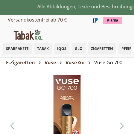
Alle Abbildungen, Texte und Beschreibungen
Zum Hauptinhalt springen
Versandkostenfrei ab 70 €
Klarna
SPARPAKETE
TABAK
IQOS
GLO
ZIGARETTEN
PFEIF
E-Zigaretten
Vuse
Vuse Go
Vuse Go 700