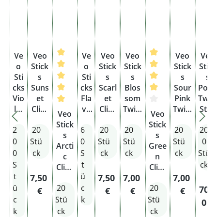
Ve
Veo
Ve
Veo
Veo
Veo
Veo
o
Stick
o
Stick
Stick
Stick
Stick
Sti
s
Sti
s
s
s
s
cks
Suns
cks
Scarl
Blos
Sour
Pola
Vio
et
Fla
et
som
Pink
Twis
let
Click
Durchschnittliche Bewertung von 5 von 5 St
vo
Click
Twist
Durchschnittliche 
Twist
Stan
Veo
Veo
Cli
20
ur
20
20
20
ge
Stick
Stick
2
20
6
20
20
20
20
ck
Stüc
Bu
Stüc
Stüc
Stüc
s
s
Sta
k
ndl
k
k
k
0
Stü
0
Stü
Stü
Stü
0
Arcti
Gree
ng
ohne
e
ohne
ohne
ohne
0
ck
S
ck
ck
ck
Stü
c
n
e
Taba
Taba
Taba
Taba
S
t
ck
Click
Click
k
k
k
k
t
ü
Regulärer Preis:
Regulärer Preis:
Regulärer Preis:
Regulärer P
7,50
7,50
7,00
7,00
20
20
ü
20
c
20
Stüc
Stüc
Regu
70,0
€
€
€
€
k
k
c
Stü
k
Stü
0 €
ohne
ohne
k
ck
ck