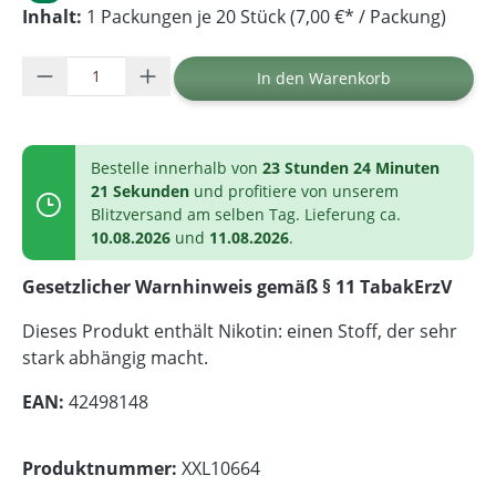
Inhalt:
1 Packungen je 20 Stück (7,00 €* / Packung)
Produkt Anzahl: Gib den gewünschten Wer
In den Warenkorb
Bestelle innerhalb von
23 Stunden 24 Minuten
21 Sekunden
und profitiere von unserem
Blitzversand am selben Tag. Lieferung ca.
10.08.2026
und
11.08.2026
.
Gesetzlicher Warnhinweis gemäß § 11 TabakErzV
Dieses Produkt enthält Nikotin: einen Stoff, der sehr
stark abhängig macht.
EAN:
42498148
Produktnummer:
XXL10664