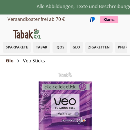
Alle Abbildungen, Texte und Beschreibungen
Zum Hauptinhalt springen
Versandkostenfrei ab 70 €
Klarna
SPARPAKETE
TABAK
IQOS
GLO
ZIGARETTEN
PFEIF
Glo
Veo Sticks