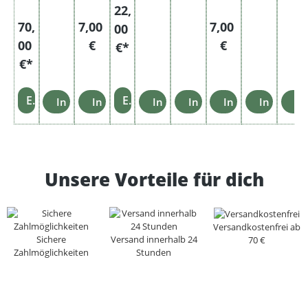
Taba
Taba
22,
k
k
Regulärer Preis:
Regulärer Preis:
70,
7,00
7,00
00
00
€
€
€*
€*
Einzelheiten
Einzelheiten
In den Warenkorb
In den Warenkorb
In den Warenkorb
In den Warenkorb
In den Warenko
In den W
In
Unsere Vorteile für dich
Versandkostenfrei ab
Sichere
Versand innerhalb 24
70 €
Zahlmöglichkeiten
Stunden