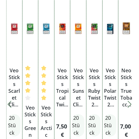
Veo
Veo
Veo
Veo
Veo
Neo
Stick
Stick
Stick
Stick
Stick
Stick
s
s
s
s
s
s
Scarl
Tropi
Suns
Ruby
Polar
True
et
cal
et
Twist
Twist
Toba
Click
Durchschnittliche Bewertung von 4 von 5 Sterne
Durchschnittliche Bewertung von 5 von 5 
Twist
Click
20
20
cco
D
Veo
Veo
20
20
20
Stüc
Stüc
20
Stick
Stick
S
20
20
20
20
Stüc
Stüc
Stüc
k
k
Stüc
s
s
k
k
k
ohne
ohne
k
Stü
Stü
Stü
Stü
Regulärer Preis:
Regulär
7,50
7,00
Gree
Arcti
C
ohne
ohne
ohne
Taba
Taba
ck
ck
ck
ck
€
€
n
c
Taba
Taba
Taba
k
k