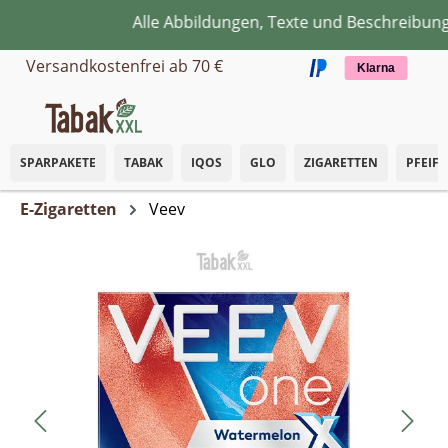
Alle Abbildungen, Texte und Beschreibunge
Zum Hauptinhalt springen
Versandkostenfrei ab 70 €
Klarna
SPARPAKETE
TABAK
IQOS
GLO
ZIGARETTEN
PFEIF
E-Zigaretten
Veev