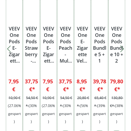
VEEV
VEEV
VEEV
VEEV
VEEV
VEEV
VEEV
One
One
One
One
One
One
One
Pods
Pods
Pods
Pods
E-
Pods
Pods
E-
Straw
E-
Peach
Zigar
Bundl
Bundl
Zigar
berry
Zigar
-
ette
e 5 +
e 10 +
ette
-
ette
Multi
Velve
1
2
Straw
Multi
Peach
pack
t
berry
pack
20 mg
5x2
Black
20 mg
5x2
Einwe
Pods
Mehr
Verkaufspreis:
Verkaufspreis:
7,95
37,75
7,95
37,75
8,95
39,78
79,80
Einwe
Pods
g
weg +
Regulärer Preis:
Regulärer Preis:
€
€*
€
€*
€*
€*
€*
g
1 x
10,90 €
54,50 €
10,90 €
54,50 €
20,80 €
65,40 €
130,80
POD
(27.06%
*
(30%
(27.06%
*
(30%
*
(56%
*
(39%
€*
(38%
gespart
gespart
gespart
gespart
gespart
gespart
gespart
)
)
)
)
)
)
)