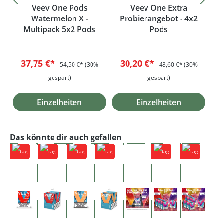
Veev One Pods
Veev One Extra
Watermelon X -
Probierangebot - 4x2
Multipack 5x2 Pods
Pods
37,75 €*
30,20 €*
54,50 €*
(30%
43,60 €*
(30%
gespart)
gespart)
Einzelheiten
Einzelheiten
Produktgalerie überspringen
Das könnte dir auch gefallen