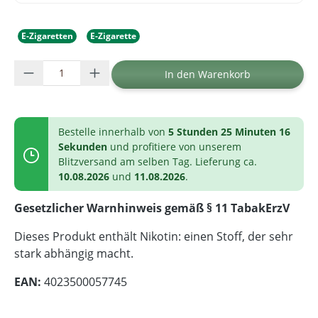
E-Zigaretten
E-Zigarette
Produkt Anzahl: Gib den gewünschten Wer
In den Warenkorb
Bestelle innerhalb von
5 Stunden 25 Minuten 16
Sekunden
und profitiere von unserem
Blitzversand am selben Tag. Lieferung ca.
10.08.2026
und
11.08.2026
.
Gesetzlicher Warnhinweis gemäß § 11 TabakErzV
Dieses Produkt enthält Nikotin: einen Stoff, der sehr
stark abhängig macht.
EAN:
4023500057745