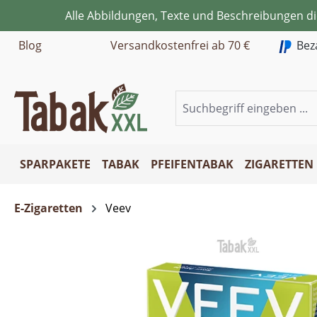
Alle Abbildungen, Texte und Beschreibungen d
m Hauptinhalt springen
Zur Suche springen
Zur Hauptnavigation springen
Blog
Versandkostenfrei ab 70 €
Bez
SPARPAKETE
TABAK
PFEIFENTABAK
ZIGARETTEN
E-Zigaretten
Veev