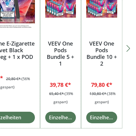
e E-Zigarette
VEEV One
VEEV One
vet Black
Pods
Pods
g + 1 x POD
Bundle 5 +
Bundle 10 +
1
2
€*
20,80 €*
(56%
39,78 €*
79,80 €*
gespart)
65,40 €*
(39%
130,80 €*
(38%
gespart)
gespart)
nzelheiten
Einzelheiten
Einzelheiten