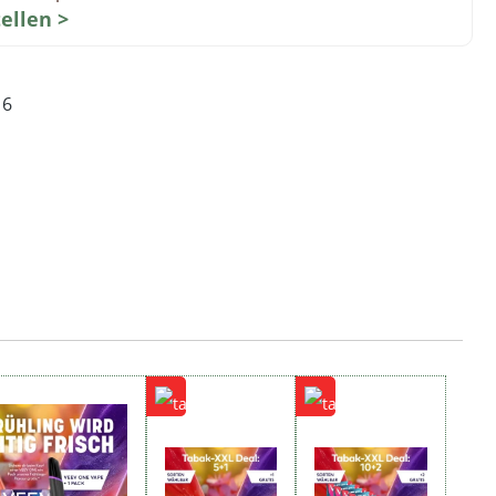
tellen >
16