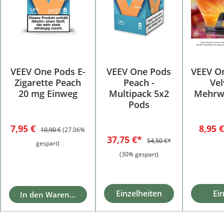
VEEV One Pods E-
VEEV One Pods
VEEV On
Zigarette Peach
Peach -
Vel
20 mg Einweg
Multipack 5x2
Mehrwe
Pods
Verkaufspreis:
Regulärer Preis:
7,95 €
8,95 
10,90 €
(27.06%
37,75 €*
54,50 €*
gespart)
(30% gespart)
Einzelheiten
Ei
In den Warenkorb