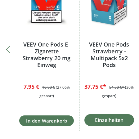
VEEV One Pods E-
VEEV One Pods
Zigarette
Strawberry -
Strawberry 20 mg
Multipack 5x2
Einweg
Pods
Verkaufspreis:
Regulärer Preis:
7,95 €
37,75 €*
10,90 €
(27.06%
54,50 €*
(30%
gespart)
gespart)
Einzelheiten
In den Warenkorb