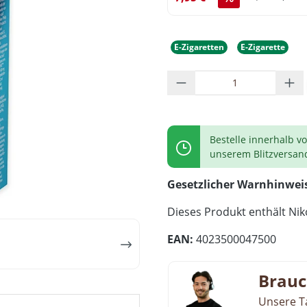
E-Zigaretten
E-Zigarette
Produkt Anzahl: G
Bestelle innerhalb v
unserem Blitzversan
Gesetzlicher Warnhinwei
Dieses Produkt enthält Niko
EAN:
4023500047500
Brauc
Unsere T