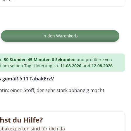
ib den gewünschten Wert ein oder benutz
In den Warenkorb
on
50 Stunden 45 Minuten 5 Sekunden
und profitiere von
d am selben Tag. Lieferung ca.
11.08.2026
und
12.08.2026
.
s gemäß § 11 TabakErzV
tin: einen Stoff, der sehr stark abhängig macht.
hst du Hilfe?
abakexperten sind für dich da