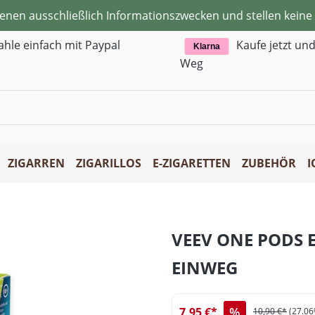
ienen ausschließlich Informationszwecken und stellen kei
ahle einfach mit Paypal
Kaufe jetzt un
Klarna
Weg
ZIGARREN
ZIGARILLOS
E-ZIGARETTEN
ZUBEHÖR
I
VEEV ONE PODS 
EINWEG
%
7,95 €*
10,90 €*
(27.06